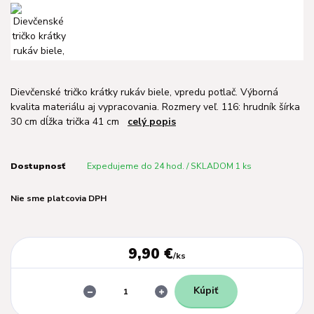
Dievčenské tričko krátky rukáv biele, vpredu potlač. Výborná
kvalita materiálu aj vypracovania. Rozmery veľ. 116: hrudník šírka
30 cm dĺžka trička 41 cm
celý popis
Dostupnosť
Expedujeme do 24 hod. / SKLADOM 1 ks
Nie sme platcovia DPH
9,90 €
/
ks
Kúpiť