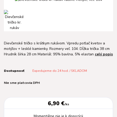
Dievčenské tričko s krátkym rukávom. Vpredu potlač kvetov a
motýľov + lesklé kamienky. Rozmery veľ. 104: Dĺžka trička 38 cm
Hrudník šírka 28 cm Materiál: 95% bavlna, 5% elastan
celý popis
Dostupnosť
Expedujeme do 24 hod. / SKLADOM
Nie sme platcovia DPH
6,90 €
/
ks
Momentálne nie je k dispozícii