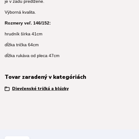
je v zadu predlžene.
Výborná kvalita.
Rozmery veľ. 146/152:
hrudník šírka 41cm
dĺžka trička 64cm
dĺžka rukáva od pleca 47cm
Tovar zaradený v kategóriách
Dievčenské tričká a blúzky