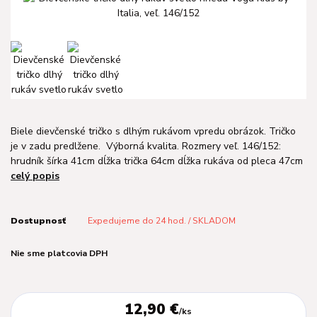
Biele dievčenské tričko s dlhým rukávom vpredu obrázok. Tričko
je v zadu predlžene. Výborná kvalita. Rozmery veľ. 146/152:
hrudník šírka 41cm dĺžka trička 64cm dĺžka rukáva od pleca 47cm
celý popis
Dostupnosť
Expedujeme do 24 hod. / SKLADOM
Nie sme platcovia DPH
12,90 €
/
ks