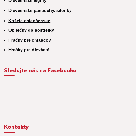
Dievčenské legíny
Dievčenské pančuchy, silonky
Košele chlapčenské
Obliečky do postieľky
Hračky pre chlapcov
H
račky pre dievčatá
Sledujte nás na Facebooku
Kontakty