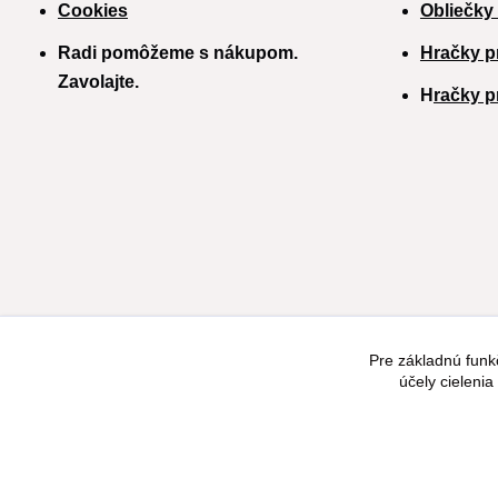
Cookies
Obliečky
Radi pomôžeme s nákupom.
Hračky p
Zavolajte.
H
račky p
Pre základnú funk
účely cieleni