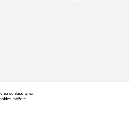
enia súhlasu aj na
Vytvorené na
Eshop-rychlo.sk
cookies môžete