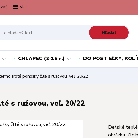
vať
Viac
Hľadať
CHLAPEC (2-16 r.)
DO POSTIEĽKY, KOLÍ
ermo froté ponožky žlté s ružovou, veľ. 20/22
é s ružovou, veľ. 20/22
Detské teplé 
obrázku. Zlož