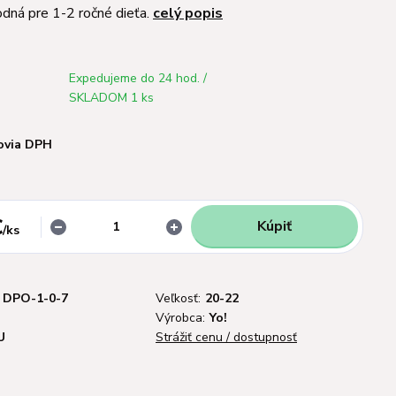
odná pre 1-2 ročné dieťa.
celý popis
Expedujeme do 24 hod. /
SKLADOM 1 ks
ovia DPH
€
Kúpiť
/
ks
DPO-1-0-7
Veľkosť:
20-22
Výrobca:
Yo!
U
Strážiť cenu / dostupnosť