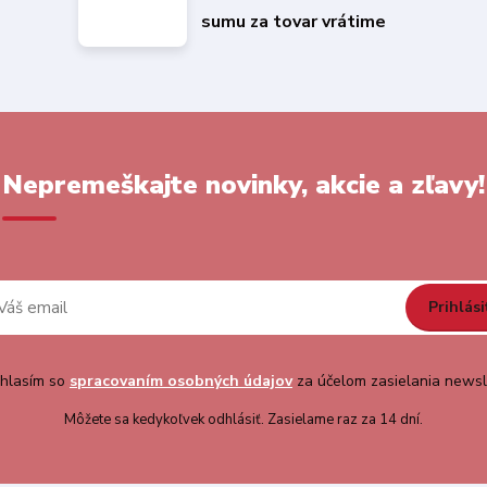
sumu za tovar vrátime
Nepremeškajte novinky, akcie a zľavy!
Prihlási
hlasím so
spracovaním osobných údajov
za účelom zasielania newsl
Môžete sa kedykoľvek odhlásiť. Zasielame raz za 14 dní.