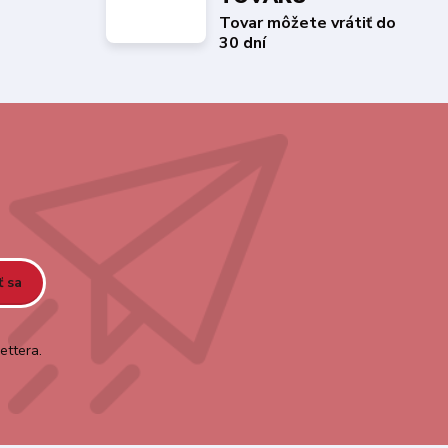
Tovar môžete vrátiť do
30 dní
ť sa
ettera.