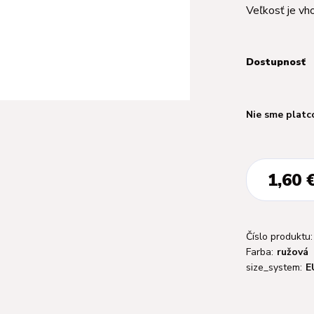
Veľkosť je vh
Dostupnosť
Nie sme platc
1,60 
Číslo produktu:
Farba:
ružová
size_system:
E