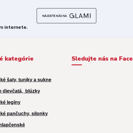
é kategórie
Sledujte nás na Fac
ké šaty, tuniky a sukne
e dievčatá,
blúzky
ké legíny
ké pančuchy, silonky
hlapčenské