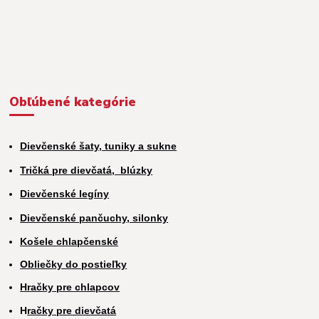
Obľúbené kategórie
Dievčenské šaty, tuniky a sukne
Tričká pre dievčatá,
blúzky
Dievčenské legíny
Dievčenské pančuchy, silonky
Košele chlapčenské
Obliečky do postieľky
Hračky pre chlapcov
H
račky pre dievčatá