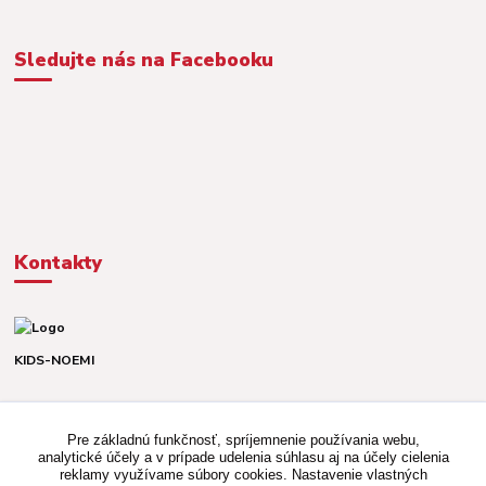
Sledujte nás na Facebooku
Kontakty
KIDS-NOEMI
Dávid alebo Martina
TEL. +421 903 920 831
Pre základnú funkčnosť, spríjemnenie používania webu,
(Po-Pia, 8-16 hod.)
analytické účely a v prípade udelenia súhlasu aj na účely cielenia
reklamy využívame súbory cookies. Nastavenie vlastných