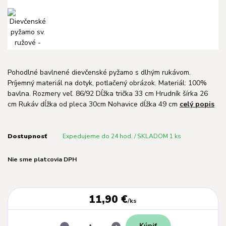
Pohodlné bavlnené dievčenské pyžamo s dlhým rukávom.
Príjemný materiál na dotyk, potlačený obrázok. Materiál: 100%
bavlna. Rozmery veľ. 86/92 Dĺžka trička 33 cm Hrudník šírka 26
cm Rukáv dĺžka od pleca 30cm Nohavice dĺžka 49 cm
celý popis
Dostupnosť
Expedujeme do 24 hod. / SKLADOM 1 ks
Nie sme platcovia DPH
11,90 €
/
ks
Kúpiť