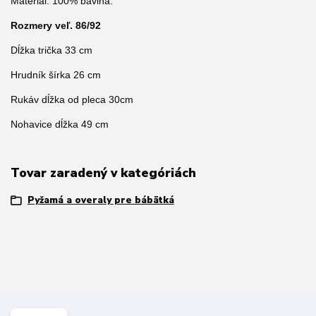
Materiál: 100% bavlna.
Rozmery veľ. 86/92
Dĺžka trička 33 cm
Hrudník šírka 26 cm
Rukáv dĺžka od pleca 30cm
Nohavice dĺžka 49 cm
Tovar zaradený v kategóriách
Pyžamá a overaly pre bábätká