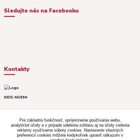
Sledujte nás na Facebooku
Kontakty
KIDS-NOEMI
Dávid alebo Martina
TEL. +421 903 920 831
Pre základnú funkčnosť, spríjemnenie používania webu,
(Po-Pia, 8-16 hod.)
analytické účely a v prípade udelenia súhlasu aj na účely cielenia
reklamy využívame súbory cookies. Nastavenie vlastných
kidsnoemi.shop@gmail.com
preferencií cookies môžete kedykoľvek upraviť odkazom v