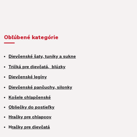
Obľúbené kategórie
Dievčenské šaty, tuniky a sukne
Tričká pre dievčatá,
blúzky
Dievčenské legíny
Dievčenské pančuchy, silonky
Košele chlapčenské
Obliečky do postieľky
Hračky pre chlapcov
H
račky pre dievčatá