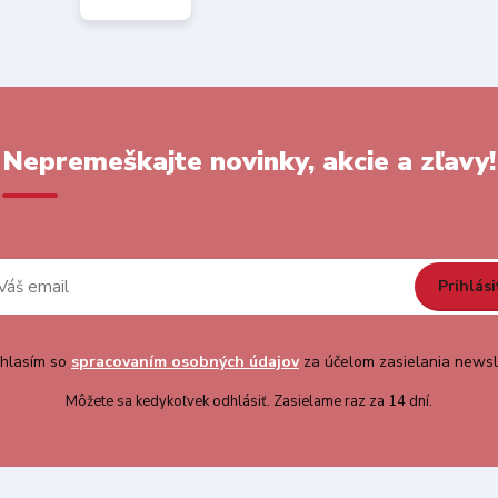
Nepremeškajte novinky, akcie a zľavy!
Prihlási
hlasím so
spracovaním osobných údajov
za účelom zasielania newsl
Môžete sa kedykoľvek odhlásiť. Zasielame raz za 14 dní.