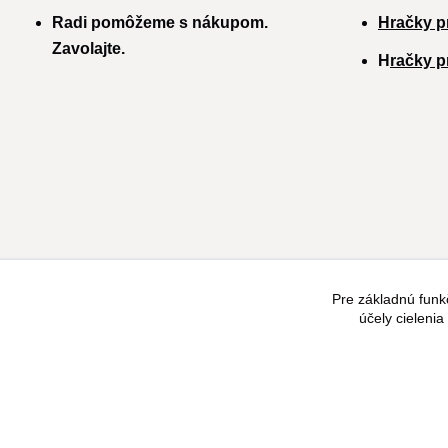
Radi pomôžeme s nákupom.
Hračky p
Zavolajte.
H
račky p
Pre základnú funk
účely cieleni