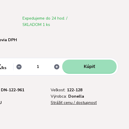
Expedujeme do 24 hod. /
SKLADOM 1 ks
ovia DPH
€
Kúpiť
/
ks
DN-122-961
Veľkosť:
122-128
Výrobca:
Donella
U
Strážiť cenu / dostupnosť