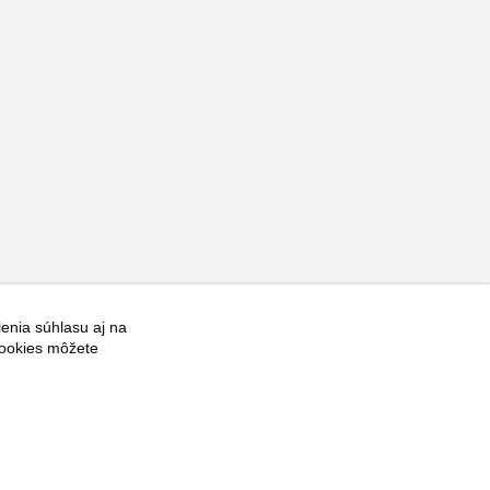
enia súhlasu aj na
Vytvorené na
Eshop-rychlo.sk
cookies môžete