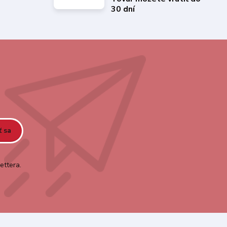
30 dní
ť sa
ettera.