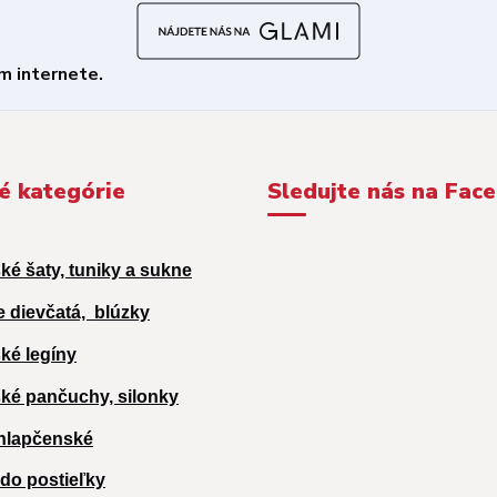
é kategórie
Sledujte nás na Fac
ké šaty, tuniky a sukne
e dievčatá,
blúzky
ké legíny
ké pančuchy, silonky
hlapčenské
 do postieľky