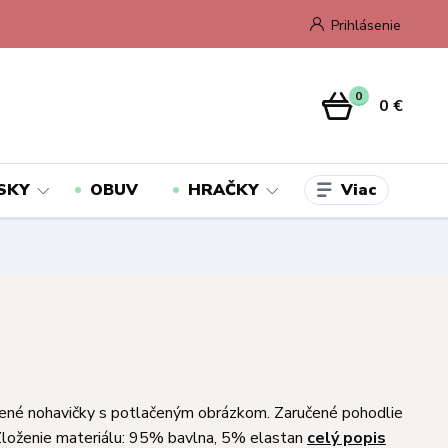
Prihlásenie
0
0 €
Viac
SKY
OBUV
HRAČKY
ené nohavičky s potlačeným obrázkom. Zaručené pohodlie
Zloženie materiálu: 95% bavlna, 5% elastan
celý popis