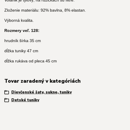
Volánik je tylový, na ružičkách sú flitre.
Zloženie materiálu: 92% bavlna, 8% elastan.
Výborná kvalita.
Rozmery veľ. 128:
hrudník šírka 35 cm
dĺžka tuniky 47 cm
dĺžka rukáva od pleca 45 cm
Tovar zaradený v kategóriách
Dievčenské šaty, sukne, tuniky
Detské tuniky