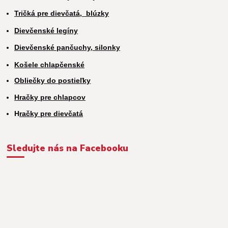
Tričká pre dievčatá,
blúzky
Dievčenské legíny
Dievčenské pančuchy, silonky
Košele chlapčenské
Obliečky do postieľky
Hračky pre chlapcov
H
račky pre dievčatá
Sledujte nás na Facebooku