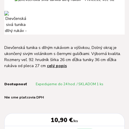
Dievčenská tunika s dlhým rukávom a výšivkou, Dolný okraj je
ukončený sivým volánikom s čiernymi guličkami. Výborná kvalita.
Rozmery veľ. 92: hrudník šírka 26 cm dĺžka tuniky 36 cm dĺžka
rukáva od pleca 27 cm
celý popis
Dostupnosť
Expedujeme do 24 hod. / SKLADOM 1 ks
Nie sme platcovia DPH
10,90 €
/
ks