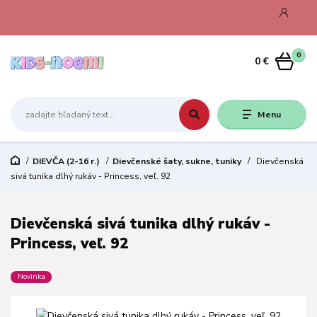
0
0 €
Menu
DIEVČA (2-16 r.)
Dievčenské šaty, sukne, tuniky
Dievčenská
sivá tunika dlhý rukáv - Princess, veľ. 92
Dievčenská sivá tunika dlhý rukáv -
Princess, veľ. 92
Novinka