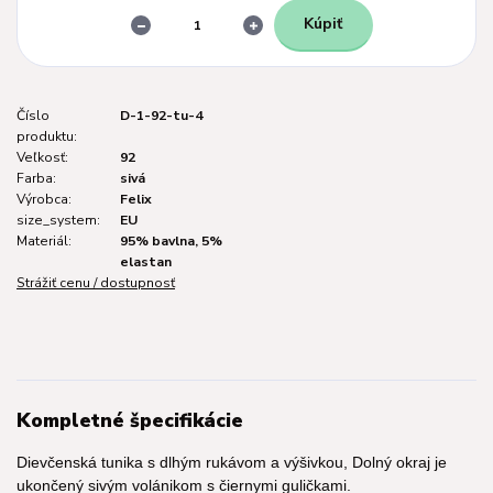
Kúpiť
Číslo
D-1-92-tu-4
produktu:
Veľkosť:
92
Farba:
sivá
Výrobca:
Felix
size_system:
EU
Materiál:
95% bavlna, 5%
elastan
Strážiť cenu / dostupnosť
Kompletné špecifikácie
Dievčenská tunika s dlhým rukávom a výšivkou, Dolný okraj je
ukončený sivým volánikom s čiernymi guličkami.