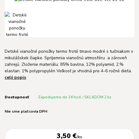
Detské vianočné ponožky termo froté tmavo modré s tučniakom v
mikulášskek čiapke. Spríjemnia vianočnú atmosféru a zároveň
zahrejú. Zloženie materiálu: 85% bavlna, 12% polyamid, 2,%
elastan. 1% polypropylén Veľkosť je vhodná pre 4-6 ročné dieťa.
celý popis
Dostupnosť
Expedujeme do 24 hod. / SKLADOM 2 ks
Nie sme platcovia DPH
3,50 €
/
ks