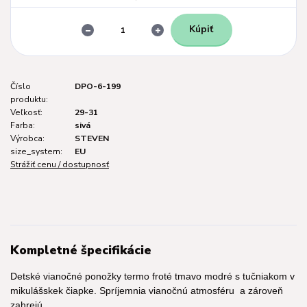
Kúpiť
Číslo
DPO-6-199
produktu:
Veľkosť:
29-31
Farba:
sivá
Výrobca:
STEVEN
size_system:
EU
Strážiť cenu / dostupnosť
Kompletné špecifikácie
Detské vianočné ponožky termo froté tmavo modré s tučniakom v
mikulášskek čiapke. Spríjemnia vianočnú atmosféru a zároveň
zahrejú.