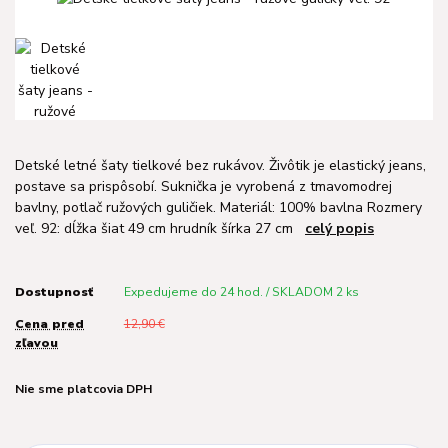
Detské letné šaty tielkové bez rukávov. Živôtik je elastický jeans,
postave sa prispôsobí. Suknička je vyrobená z tmavomodrej
bavlny, potlač ružových guličiek. Materiál: 100% bavlna Rozmery
veľ. 92: dĺžka šiat 49 cm hrudník šírka 27 cm
celý popis
Dostupnosť
Expedujeme do 24 hod. / SKLADOM 2 ks
Cena pred
12,90 €
zľavou
Nie sme platcovia DPH