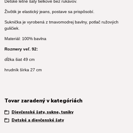
Detské letné šaty tielkové bez rukávov.
Živôtik je elastický jeans, postave sa prispôsobí.
Suknička je vyrobená z tmavomodrej bavlny, potlač ružových
guličiek.
Materiál: 100% bavlna
Rozmery veľ. 92:
dĺžka šiat 49 cm
hrudník šírka 27 cm
Tovar zaradený v kategóriách
Dievčenské šaty, sukne, tuniky
Detské a dievčenské šaty