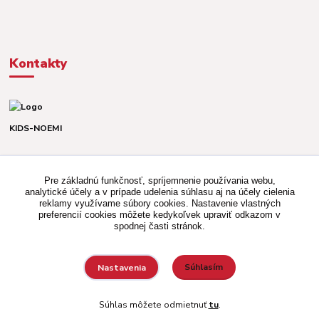
Kontakty
KIDS-NOEMI
Dávid alebo Martina
TEL. +421 903 920 831
Pre základnú funkčnosť, spríjemnenie používania webu,
(Po-Pia, 8-16 hod.)
analytické účely a v prípade udelenia súhlasu aj na účely cielenia
reklamy využívame súbory cookies. Nastavenie vlastných
kidsnoemi.shop@gmail.com
preferencií cookies môžete kedykoľvek upraviť odkazom v
spodnej časti stránok.
Súhlasím
Nastavenia
Vytvorené na
Eshop-rychlo.sk
Súhlas môžete odmietnuť
tu
.