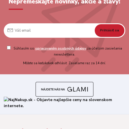
Nepremeškajte novinky, akcie a zľavy!
Prihlásiť sa
Súhlasím so
spracovaním osobných údajov
za účelom zasielania
newslettera.
Môžete sa kedykoľvek odhlásiť. Zasielame raz za 14 dní.