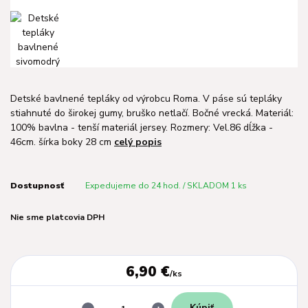
Detské bavlnené tepláky od výrobcu Roma. V páse sú tepláky
stiahnuté do širokej gumy, bruško netlačí. Bočné vrecká. Materiál:
100% bavlna - tenší materiál jersey. Rozmery: Vel.86 dĺžka -
46cm. šírka boky 28 cm
celý popis
Dostupnosť
Expedujeme do 24 hod. / SKLADOM 1 ks
Nie sme platcovia DPH
6,90 €
/
ks
Kúpiť