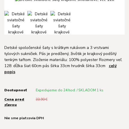
Detské spoločenské šaty s krátkym rukávom a 3 vrstvami
tylových sukničiek. Pás je predížený, živôtik je krajkový podšitý
tenkým taftom. Zloženie materiálu: 100% polyester Rozmery veľ.
128: dĺžka šiat 60cm pás šírka 33cm hrudník šírka 33cm
celý
popis
Dostupnosť
Expedujeme do 24 hod. / SKLADOM 1 ks
Cena pred
33,90 €
zľavou
Nie sme platcovia DPH