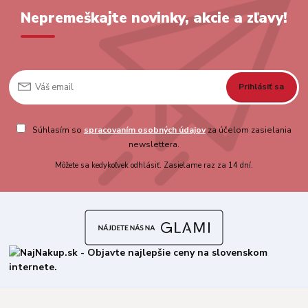
Nepremeškajte novinky, akcie a zľavy!
Prihlásiť sa
Súhlasím so
spracovaním osobných údajov
za účelom zasielania
newslettera.
Môžete sa kedykoľvek odhlásiť. Zasielame raz za 14 dní.