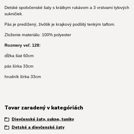
Detské spoločenské šaty s krátkym rukávom a 3 vrstvami tylových
sukničiek.
Pás je predížený, živôtik je krajkový podšitý tenkým taftom.
Zloženie materiálu: 100% polyester
Rozmery veľ. 128:
dĺžka šiat 60cm
pás šírka 33cm
hrudník šírka 33cm
Tovar zaradený v kategóriách
Dievčenské šaty, sukne, tuniky
Detské a dievčenské šaty