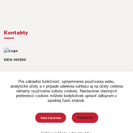
Kontakty
KIDS-NOEMI
Dávid alebo Martina
TEL. +421 903 920 831
Pre základnú funkčnosť, spríjemnenie používania webu,
(Po-Pia, 8-16 hod.)
analytické účely a v prípade udelenia súhlasu aj na účely cielenia
reklamy využívame súbory cookies. Nastavenie vlastných
kidsnoemi.shop@gmail.com
preferencií cookies môžete kedykoľvek upraviť odkazom v
spodnej časti stránok.
Súhlasím
Nastavenia
Vytvorené na
Eshop-rychlo.sk