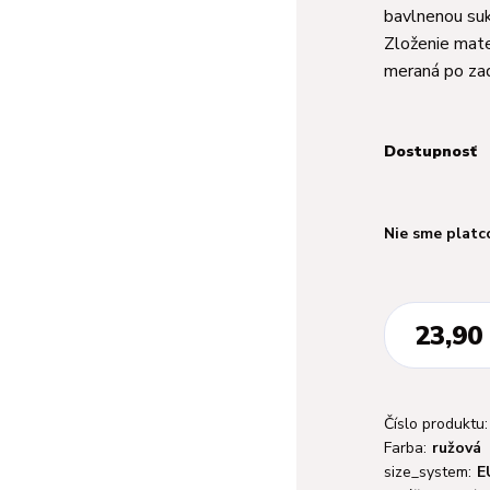
bavlnenou sukn
Zloženie mate
meraná po zad
Dostupnosť
Nie sme platc
23,90
Číslo produktu:
Farba:
ružová
size_system:
E