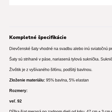
Kompletné špecifikácie
Dievčenské šaty vhodné na svadbu alebo inú sviatočnú prí
Šaty sú strihané v páse, nariasená tylová suknička. Sukni
Živôtik je z vyšívaného šifónu, podšitý bavlnou.
Zloženie materiálu:
95% bavlna, 5% elastan
Rozmery:
veľ. 92
Dĺžka šiat meraná po zadnom dieli od krku 47 cm + 3 cm 