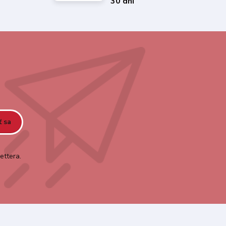
30 dní
ť sa
ettera.