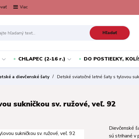
vať
Viac
Hľadať
CHLAPEC (2-16 r.)
DO POSTIEĽKY, KOLÍ
etské a dievčenské šaty
Detské sviatočné letné šaty s tylovou sukn
ou sukničkou sv. ružové, veľ. 92
Dievčenské ša
sú strihané v 