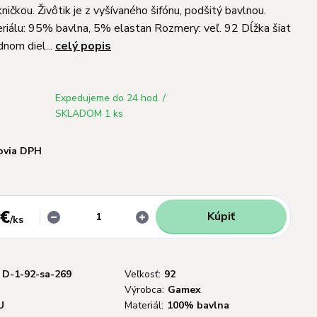
ičkou. Živôtik je z vyšívaného šifónu, podšitý bavlnou.
riálu: 95% bavlna, 5% elastan Rozmery: veľ. 92 Dĺžka šiat
nom diel...
celý popis
Expedujeme do 24 hod. /
SKLADOM 1 ks
ovia DPH
 €
Kúpiť
/
ks
D-1-92-sa-269
Veľkosť:
92
Výrobca:
Gamex
U
Materiál:
100% bavlna