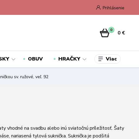
Prihlásenie
0
0 €
Viac
SKY
OBUV
HRAČKY
ičkou sv. ružové, veľ. 92
ty vhodné na svadbu alebo inú sviatočnú príležitosť. Šaty
páse, nariasená tylová suknička. Suknička je podšitá