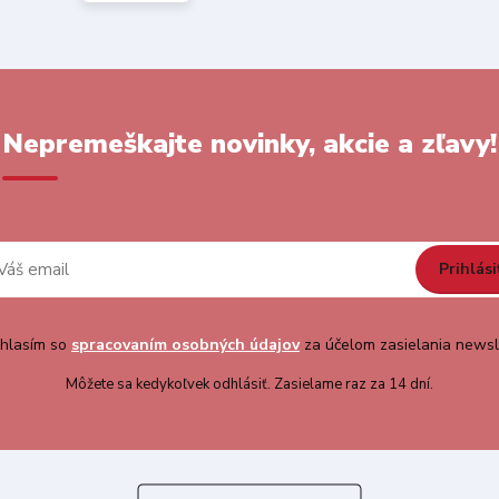
Nepremeškajte novinky, akcie a zľavy!
Prihlási
hlasím so
spracovaním osobných údajov
za účelom zasielania newsl
Môžete sa kedykoľvek odhlásiť. Zasielame raz za 14 dní.