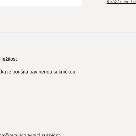
Strážiť cenu / 
ležitosť.
čka je podšitá bavlnenou sukničkou.
prečievajúca tylová suknička