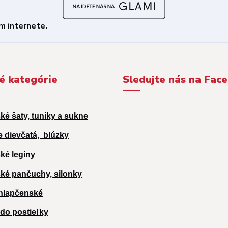
é kategórie
Sledujte nás na Fac
ké šaty, tuniky a sukne
e dievčatá,
blúzky
ké legíny
ké pančuchy, silonky
hlapčenské
 do postieľky