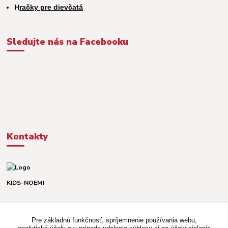
H
račky pre dievčatá
Sledujte nás na Facebooku
Kontakty
KIDS-NOEMI
Dávid alebo Martina
TEL. +421 903 920 831
Pre základnú funkčnosť, spríjemnenie používania webu,
(Po-Pia, 8-16 hod.)