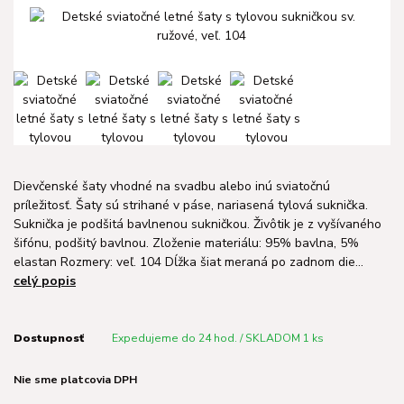
Dievčenské šaty vhodné na svadbu alebo inú sviatočnú
príležitosť. Šaty sú strihané v páse, nariasená tylová suknička.
Suknička je podšitá bavlnenou sukničkou. Živôtik je z vyšívaného
šifónu, podšitý bavlnou. Zloženie materiálu: 95% bavlna, 5%
elastan Rozmery: veľ. 104 Dĺžka šiat meraná po zadnom die...
celý popis
Dostupnosť
Expedujeme do 24 hod. / SKLADOM 1 ks
Nie sme platcovia DPH