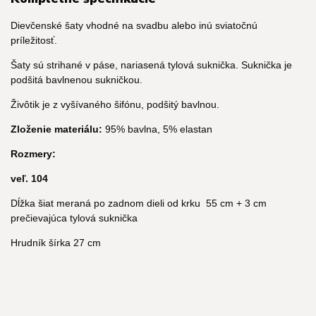
Dievčenské šaty vhodné na svadbu alebo inú sviatočnú
príležitosť.
Šaty sú strihané v páse, nariasená tylová suknička. Suknička je
podšitá bavlnenou sukničkou.
Živôtik je z vyšívaného šifónu, podšitý bavlnou.
Zloženie materiálu:
95% bavlna, 5% elastan
Rozmery:
veľ. 104
Dĺžka šiat meraná po zadnom dieli od krku 55 cm + 3 cm
prečievajúca tylová suknička
Hrudník šírka 27 cm