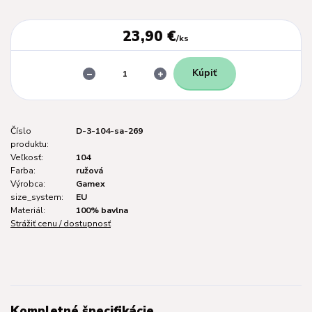
23,90 €
/
ks
Kúpiť
Číslo
D-3-104-sa-269
produktu:
Veľkosť:
104
Farba:
ružová
Výrobca:
Gamex
size_system:
EU
Materiál:
100% bavlna
Strážiť cenu / dostupnosť
Kompletné špecifikácie