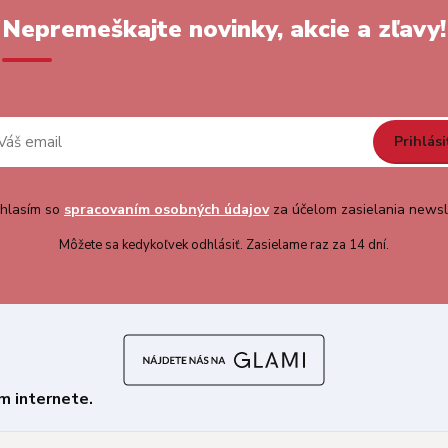
Nepremeškajte novinky, akcie a zľavy!
Prihlási
hlasím so
spracovaním osobných údajov
za účelom zasielania newsl
Môžete sa kedykoľvek odhlásiť. Zasielame raz za 14 dní.