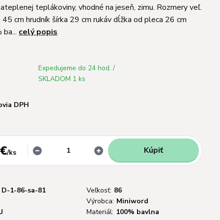
ateplenej teplákoviny, vhodné na jeseň, zimu. Rozmery veľ.
t 45 cm hrudník šírka 29 cm rukáv dĺžka od pleca 26 cm
 ba...
celý popis
Expedujeme do 24 hod. /
SKLADOM 1 ks
ovia DPH
 €
Kúpiť
/
ks
D-1-86-sa-81
Veľkosť:
86
Výrobca:
Miniword
U
Materiál:
100% bavlna