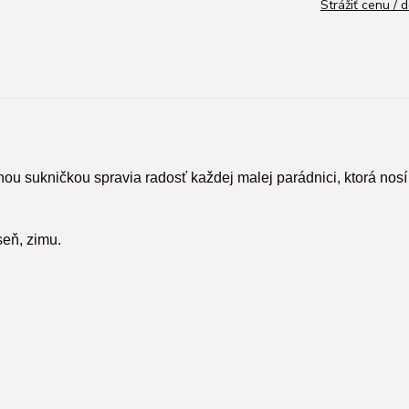
Strážiť cenu / 
u sukničkou spravia radosť každej malej parádnici, ktorá nosí 
seň, zimu.