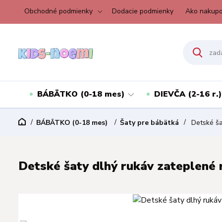
Obchodné podmienky
Dodacie podmienky
Ako nakupo
BÁBÄTKO (0-18 mes)
DIEVČA (2-16 r.)
BÁBÄTKO (0-18 mes)
Šaty pre bábätká
Detské šat
Detské šaty dlhý rukáv zateplené r