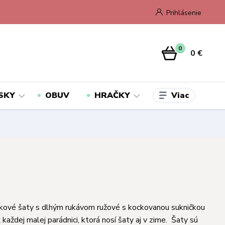
Prihlásenie
0
0 €
Viac
SKY
OBUV
HRAČKY
kové šaty s dlhým rukávom ružové s kockovanou sukničkou
 každej malej parádnici, ktorá nosí šaty aj v zime. Šaty sú