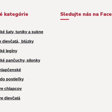
é kategórie
Sledujte nás na Fac
ké šaty, tuniky a sukne
e dievčatá,
blúzky
ké legíny
ké pančuchy, silonky
hlapčenské
 do postieľky
re chlapcov
re dievčatá