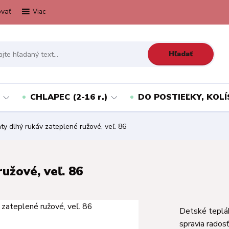
vať
Viac
Hľadať
CHLAPEC (2-16 r.)
DO POSTIEĽKY, KOLÍ
y dlhý rukáv zateplené ružové, veľ. 86
užové, veľ. 86
Detské teplá
spravia radosť