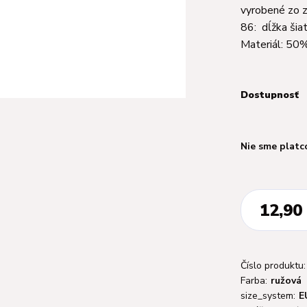
vyrobené zo z
86: dĺžka šia
Materiál: 50%
Dostupnosť
Nie sme platc
12,90
Číslo produktu:
Farba:
ružová
size_system:
E