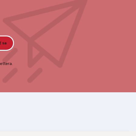
ť sa
ettera.