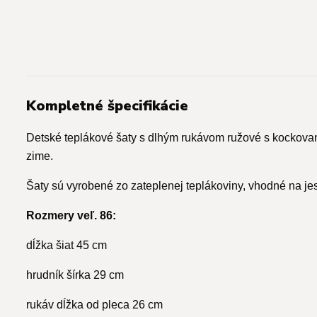
Kompletné špecifikácie
Detské teplákové šaty s dlhým rukávom ružové s kockovano
zime.
Šaty sú vyrobené zo zateplenej teplákoviny, vhodné na je
Rozmery veľ. 86:
dĺžka šiat 45 cm
hrudník šírka 29 cm
rukáv dĺžka od pleca 26 cm