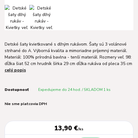
Detské šaty kvietkované s dlhým rukávom. Šaty sú 3 volánové
strihané do A. Výborná kvalita a mimoriadne príjemný materiál.
Materiál: 100% prírodná bavlna - tenší materiál. Rozmery veľ. 98:
dĺžka šiat 52 cm hrudník šírka 29 cm dĺžka rukáva od pleca 35 cm
celý popis
Dostupnosť
Expedujeme do 24 hod. / SKLADOM 1 ks
Nie sme platcovia DPH
13,90 €
/
ks