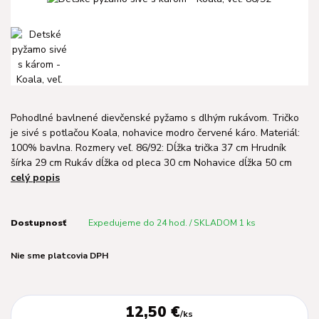
Pohodlné bavlnené dievčenské pyžamo s dlhým rukávom. Tričko
je sivé s potlačou Koala, nohavice modro červené káro. Materiál:
100% bavlna. Rozmery veľ. 86/92: Dĺžka trička 37 cm Hrudník
šírka 29 cm Rukáv dĺžka od pleca 30 cm Nohavice dĺžka 50 cm
celý popis
Dostupnosť
Expedujeme do 24 hod. / SKLADOM 1 ks
Nie sme platcovia DPH
12,50 €
/
ks