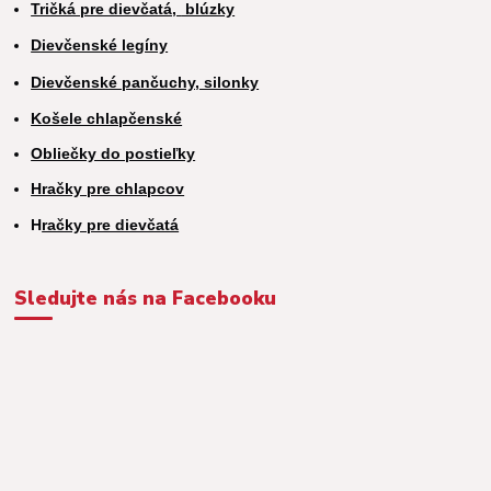
Tričká pre dievčatá,
blúzky
Dievčenské legíny
Dievčenské pančuchy, silonky
Košele chlapčenské
Obliečky do postieľky
Hračky pre chlapcov
H
račky pre dievčatá
Sledujte nás na Facebooku