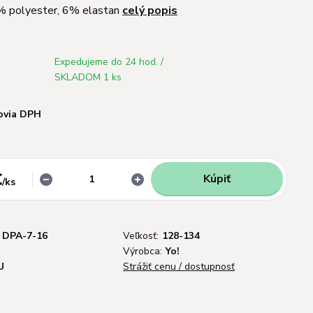
% polyester, 6% elastan
celý popis
Expedujeme do 24 hod. /
SKLADOM 1 ks
ovia DPH
€
Kúpiť
/
ks
DPA-7-16
Veľkosť:
128-134
Výrobca:
Yo!
U
Strážiť cenu / dostupnosť