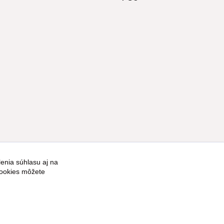
enia súhlasu aj na
Vytvorené na
Eshop-rychlo.sk
cookies môžete