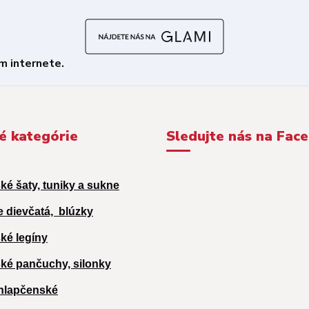
é kategórie
Sledujte nás na Fac
ké šaty, tuniky a sukne
e dievčatá,
blúzky
ké legíny
ké pančuchy, silonky
hlapčenské