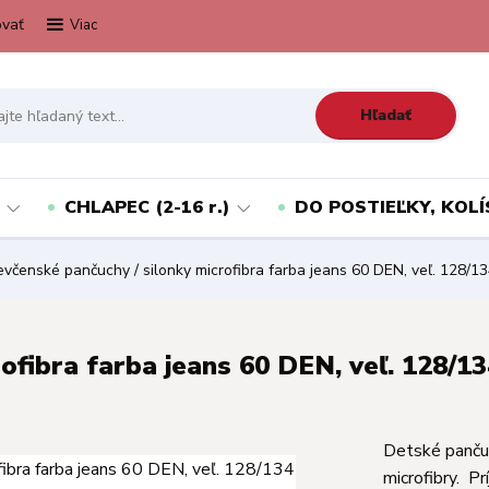
vať
Viac
Hľadať
CHLAPEC (2-16 r.)
DO POSTIEĽKY, KOLÍ
včenské pančuchy / silonky microfibra farba jeans 60 DEN, veľ. 128/1
ofibra farba jeans 60 DEN, veľ. 128/1
Detské pančuc
microfibry. P