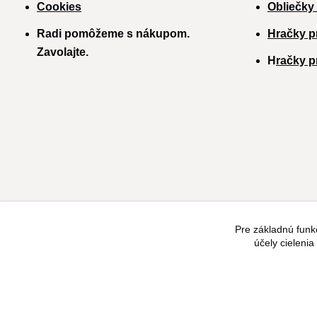
Cookies
Obliečky
Radi pomôžeme s nákupom.
Hračky p
Zavolajte.
H
račky p
Pre základnú funk
účely cieleni