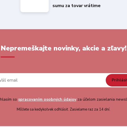
sumu za tovar vrátime
Nepremeškajte novinky, akcie a zľavy!
Prihlási
hlasím so
spracovaním osobných údajov
za účelom zasielania newsl
Môžete sa kedykoľvek odhlásiť. Zasielame raz za 14 dní.