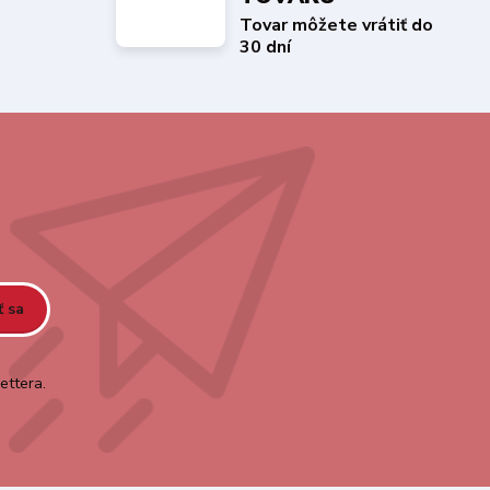
Tovar môžete vrátiť do
30 dní
ť sa
ettera.