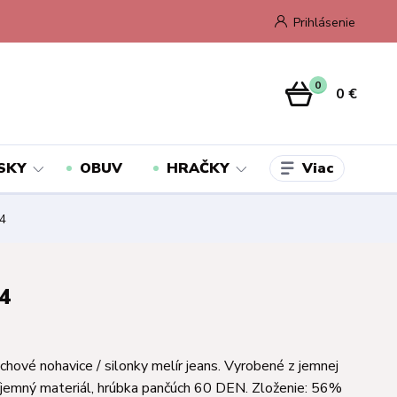
Prihlásenie
0
0 €
Viac
SKY
OBUV
HRAČKY
34
34
hové nohavice / silonky melír jeans. Vyrobené z jemnej
ríjemný materiál, hrúbka pančúch 60 DEN. Zloženie: 56%