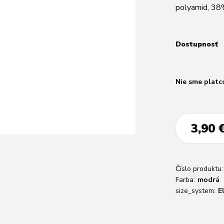
polyamid, 38
Dostupnosť
Nie sme platc
3,90 
Číslo produktu:
Farba:
modrá
size_system:
E