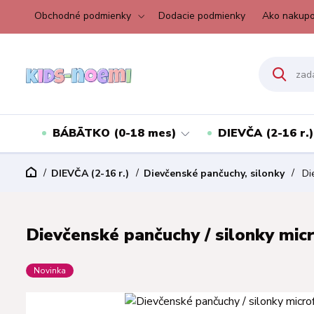
Obchodné podmienky
Dodacie podmienky
Ako nakupo
BÁBÄTKO (0-18 mes)
DIEVČA (2-16 r.)
DIEVČA (2-16 r.)
Dievčenské pančuchy, silonky
Die
Dievčenské pančuchy / silonky micr
Novinka