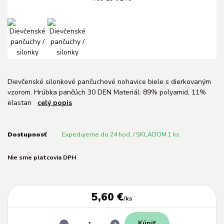
Dievčenské silonkové pančuchové nohavice biele s dierkovaným
vzorom. Hrúbka pančúch 30 DEN Materiál: 89% polyamid, 11%
elastan
celý popis
Dostupnosť
Expedujeme do 24 hod. / SKLADOM 1 ks
Nie sme platcovia DPH
5,60 €
/
ks
Kúpiť