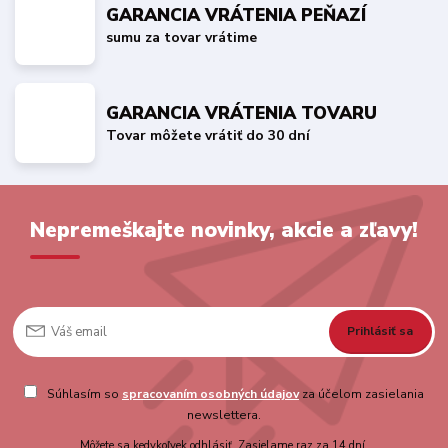
GARANCIA VRÁTENIA PEŇAZÍ
sumu za tovar vrátime
GARANCIA VRÁTENIA TOVARU
Tovar môžete vrátiť do 30 dní
Nepremeškajte novinky, akcie a zľavy!
Prihlásiť sa
Súhlasím so
spracovaním osobných údajov
za účelom zasielania
newslettera.
Môžete sa kedykoľvek odhlásiť. Zasielame raz za 14 dní.