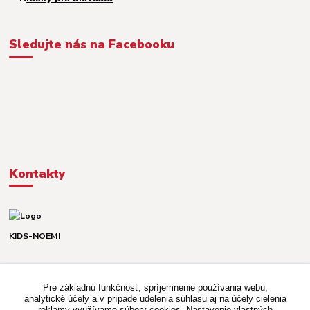
Sledujte nás na Facebooku
Kontakty
KIDS-NOEMI
Dávid alebo Martina
TEL. +421 903 920 831
Pre základnú funkčnosť, spríjemnenie používania webu,
(Po-Pia, 8-16 hod.)
analytické účely a v prípade udelenia súhlasu aj na účely cielenia
reklamy využívame súbory cookies. Nastavenie vlastných