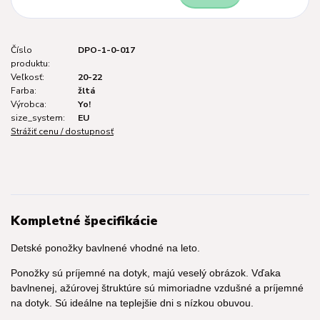
Číslo
DPO-1-0-017
produktu:
Veľkosť:
20-22
Farba:
žltá
Výrobca:
Yo!
size_system:
EU
Strážiť cenu / dostupnosť
Kompletné špecifikácie
Detské ponožky bavlnené vhodné na leto.
Ponožky sú príjemné na dotyk, majú veselý obrázok. Vďaka
bavlnenej, ažúrovej štruktúre sú mimoriadne vzdušné a príjemné
na dotyk. Sú ideálne na teplejšie dni s nízkou obuvou.