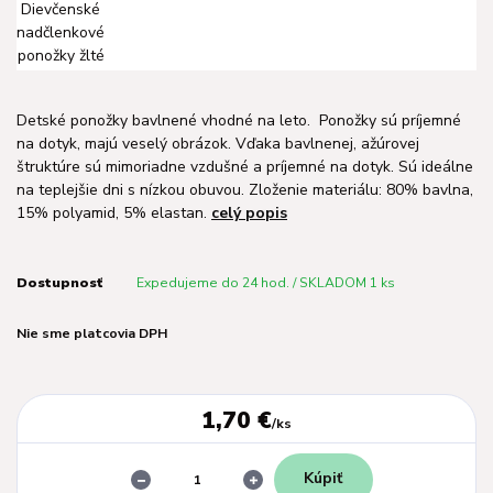
Detské ponožky bavlnené vhodné na leto. Ponožky sú príjemné
na dotyk, majú veselý obrázok. Vďaka bavlnenej, ažúrovej
štruktúre sú mimoriadne vzdušné a príjemné na dotyk. Sú ideálne
na teplejšie dni s nízkou obuvou. Zloženie materiálu: 80% bavlna,
15% polyamid, 5% elastan.
celý popis
Dostupnosť
Expedujeme do 24 hod. / SKLADOM 1 ks
Nie sme platcovia DPH
1,70 €
/
ks
Kúpiť