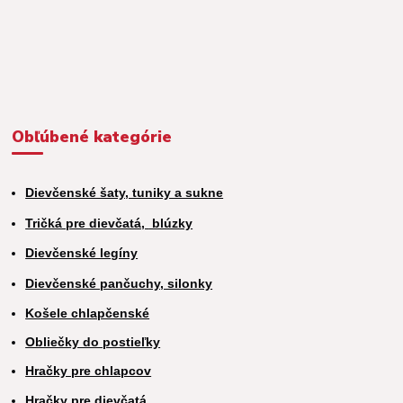
Obľúbené kategórie
Dievčenské šaty, tuniky a sukne
Tričká pre dievčatá,
blúzky
Dievčenské legíny
Dievčenské pančuchy, silonky
Košele chlapčenské
Obliečky do postieľky
Hračky pre chlapcov
H
račky pre dievčatá