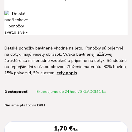
Detské ponožky bavlnené vhodné na leto. Ponožky sú príjemné
na dotyk, majú veselý obrázok. Vďaka bavlnenej, ažúrovej
štruktúre sú mimoriadne vzdušné a príjemné na dotyk. Sú ideálne
na teplejšie dni s nízkou obuvou. Zloženie materiálu: 80% bavlna,
15% polyamid, 5% elastan.
celý popis
Dostupnosť
Expedujeme do 24 hod. / SKLADOM 1 ks
Nie sme platcovia DPH
1,70 €
/
ks