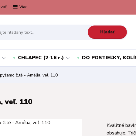
vať
Viac
Hľadať
CHLAPEC (2-16 r.)
DO POSTIEĽKY, KOLÍ
pyžamo žlté - Amélia, veľ. 110
 veľ. 110
Kvalitné bavl
obsahuje: Trič