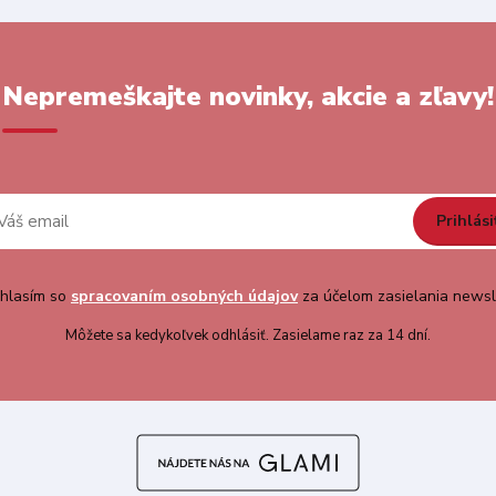
Nepremeškajte novinky, akcie a zľavy!
Prihlási
hlasím so
spracovaním osobných údajov
za účelom zasielania newsl
Môžete sa kedykoľvek odhlásiť. Zasielame raz za 14 dní.