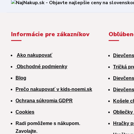
Informácie pre zákazníkov
Obľúben
Ako nakupovať
Dievčens
Obchodné podmienky
Tričká pr
Blog
Dievčens
Prečo nakupovať v kids-noemi.sk
Dievčens
Ochrana súkromia GDPR
Košele c
Cookies
Obliečky
Radi pomôžeme s nákupom.
Hračky p
Zavolajte.