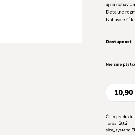
aj na nohavici
Detailné rozm
Nohavice šírka
Dostupnosť
Nie sme platc
10,90
Číslo produktu:
Farba:
žltá
size_system:
E