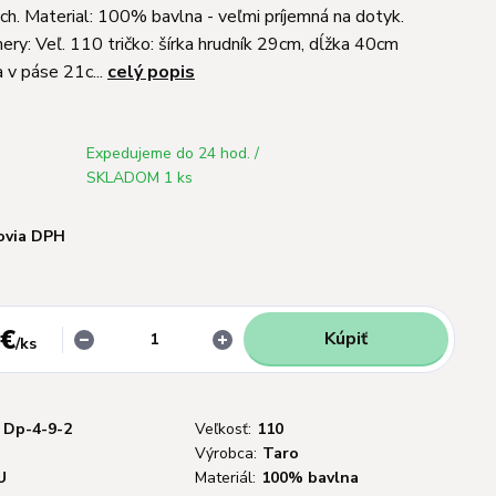
ach. Material: 100% bavlna - veľmi príjemná na dotyk.
ery: Veľ. 110 tričko: šírka hrudník 29cm, dĺžka 40cm
 v páse 21c...
celý popis
Expedujeme do 24 hod. /
SKLADOM 1 ks
ovia DPH
 €
Kúpiť
/
ks
Dp-4-9-2
Veľkosť:
110
Výrobca:
Taro
U
Materiál:
100% bavlna