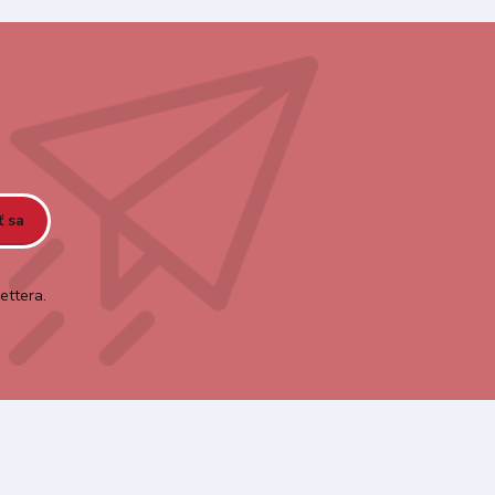
ť sa
ettera.