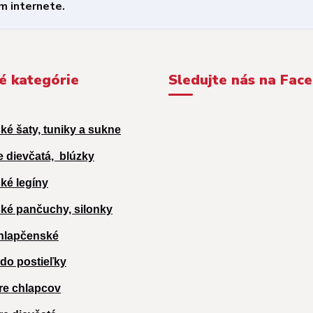
é kategórie
Sledujte nás na Fac
ké šaty, tuniky a sukne
e dievčatá,
blúzky
ké legíny
ké pančuchy, silonky
hlapčenské
 do postieľky
re chlapcov