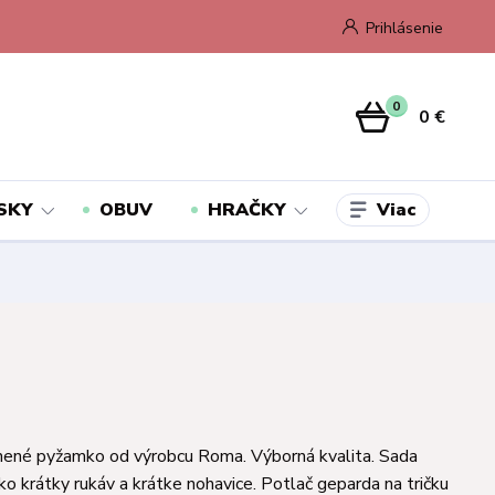
Prihlásenie
0
0 €
Viac
SKY
OBUV
HRAČKY
nené pyžamko od výrobcu Roma. Výborná kvalita. Sada
ko krátky rukáv a krátke nohavice. Potlač geparda na tričku