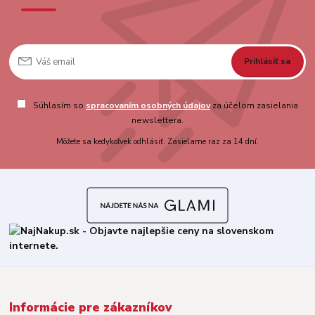
Prihlásiť sa
Súhlasím so
spracovaním osobných údajov
za účelom zasielania
newslettera.
Môžete sa kedykoľvek odhlásiť. Zasielame raz za 14 dní.
Informácie pre zákazníkov