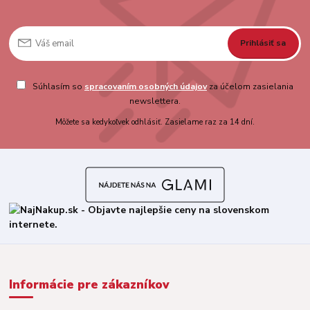
Prihlásiť sa
Súhlasím so
spracovaním osobných údajov
za účelom zasielania
newslettera.
Môžete sa kedykoľvek odhlásiť. Zasielame raz za 14 dní.
Informácie pre zákazníkov