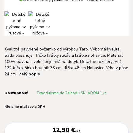
Kvalitné bavlnené pyžamko od výrobcu Taro. Výborná kvalita.
Sada obsahuje: Tričko krátky rukáv a krátke nohavice. Material:
100% bavlna - veľmi príjemná na dotyk. Detailné rozmery: Veľ.
122 tričko: šírka hrudník 33 cm, dĺžka 48 cm Nohavice šírka v páse
24 cm
celý popis
Dostupnosť
Expedujeme do 24 hod. / SKLADOM 1 ks
Nie sme platcovia DPH
12,90 €
/
ks