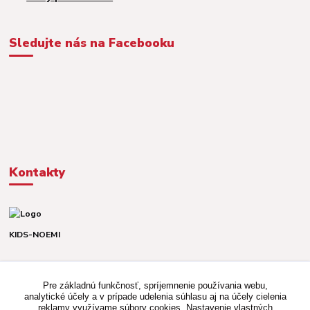
Sledujte nás na Facebooku
Kontakty
KIDS-NOEMI
Dávid alebo Martina
TEL. +421 903 920 831
Pre základnú funkčnosť, spríjemnenie používania webu,
(Po-Pia, 8-16 hod.)
analytické účely a v prípade udelenia súhlasu aj na účely cielenia
reklamy využívame súbory cookies. Nastavenie vlastných