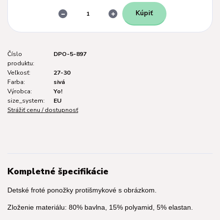
Kúpiť
Číslo
DPO-5-897
produktu:
Veľkosť:
27-30
Farba:
sivá
Výrobca:
Yo!
size_system:
EU
Strážiť cenu / dostupnosť
Kompletné špecifikácie
Detské froté ponožky protišmykové s obrázkom.
Zloženie materiálu: 80% bavlna, 15% polyamid, 5% elastan.