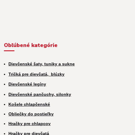
Obľúbené kategórie
Dievčenské šaty, tuniky a sukne
Tričká pre dievčatá,
blúzky
Dievčenské legíny
Dievčenské pančuchy, silonky
Košele chlapčenské
Obliečky do postieľky
Hračky pre chlapcov
H
račky pre dievčatá