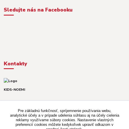
Sledujte nás na Facebooku
Kontakty
KIDS-NOEMI
Dávid alebo Martina
TEL. +421 903 920 831
Pre základnú funkčnosť, spríjemnenie používania webu,
(Po-Pia, 8-16 hod.)
analytické účely a v prípade udelenia súhlasu aj na účely cielenia
reklamy využívame súbory cookies. Nastavenie vlastných
kidsnoemi.shop@gmail.com
preferencií cookies môžete kedykoľvek upraviť odkazom v