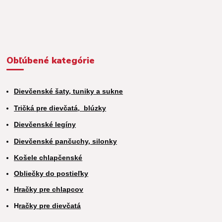
Obľúbené kategórie
Dievčenské šaty, tuniky a sukne
Tričká pre dievčatá,
blúzky
Dievčenské legíny
Dievčenské pančuchy, silonky
Košele chlapčenské
Obliečky do postieľky
Hračky pre chlapcov
H
račky pre dievčatá