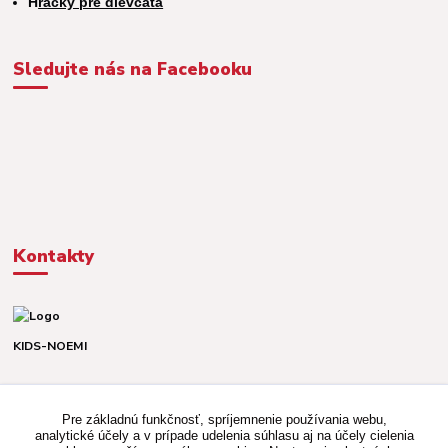
H
račky pre dievčatá
Sledujte nás na Facebooku
Kontakty
KIDS-NOEMI
Dávid alebo Martina
TEL. +421 903 920 831
Pre základnú funkčnosť, spríjemnenie používania webu,
(Po-Pia, 8-16 hod.)
analytické účely a v prípade udelenia súhlasu aj na účely cielenia