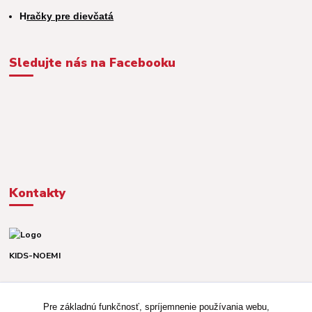
H
račky pre dievčatá
Sledujte nás na Facebooku
Kontakty
KIDS-NOEMI
Dávid alebo Martina
TEL. +421 903 920 831
Pre základnú funkčnosť, spríjemnenie používania webu,