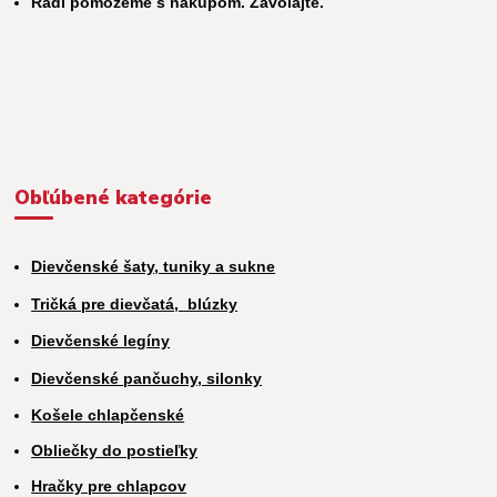
Radi pomôžeme s nákupom. Zavolajte.
Obľúbené kategórie
Dievčenské šaty, tuniky a sukne
Tričká pre dievčatá,
blúzky
Dievčenské legíny
Dievčenské pančuchy, silonky
Košele chlapčenské
Obliečky do postieľky
Hračky pre chlapcov