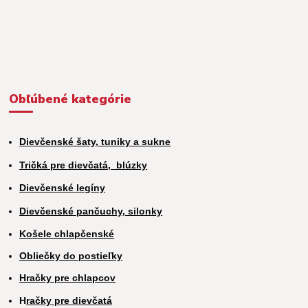
Obľúbené kategórie
Dievčenské šaty, tuniky a sukne
Tričká pre dievčatá,
blúzky
Dievčenské legíny
Dievčenské pančuchy, silonky
Košele chlapčenské
Obliečky do postieľky
Hračky pre chlapcov
H
račky pre dievčatá