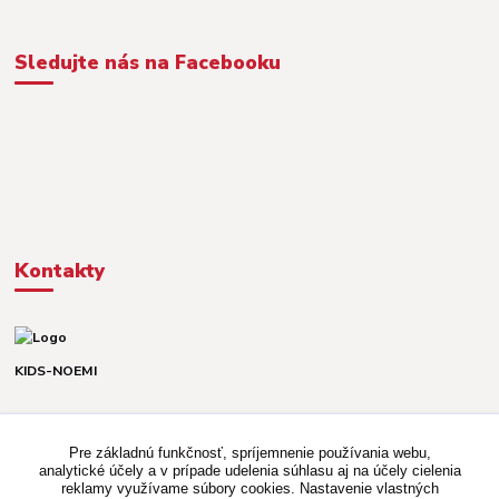
Sledujte nás na Facebooku
Kontakty
KIDS-NOEMI
Dávid alebo Martina
TEL. +421 903 920 831
Pre základnú funkčnosť, spríjemnenie používania webu,
(Po-Pia, 8-16 hod.)
analytické účely a v prípade udelenia súhlasu aj na účely cielenia
reklamy využívame súbory cookies. Nastavenie vlastných