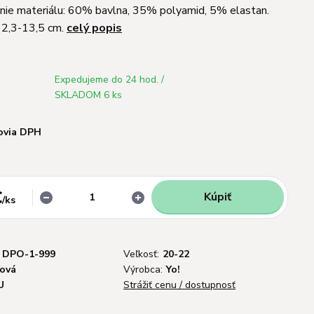
enie materiálu: 60% bavlna, 35% polyamid, 5% elastan.
12,3-13,5 cm.
celý popis
Expedujeme do 24 hod. /
SKLADOM 6 ks
ovia DPH
€
Kúpiť
/
ks
DPO-1-999
Veľkosť:
20-22
ová
Výrobca:
Yo!
U
Strážiť cenu / dostupnosť