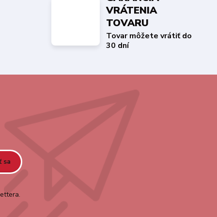
VRÁTENIA
TOVARU
Tovar môžete vrátiť do
30 dní
ť sa
ettera.