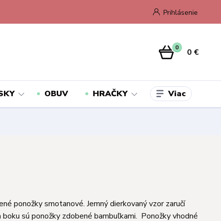
Prihlásenie
0
0 €
Viac
SKY
OBUV
HRAČKY
ené ponožky smotanové. Jemný dierkovaný vzor zaručí
a boku sú ponožky zdobené bambuľkami. Ponožky vhodné