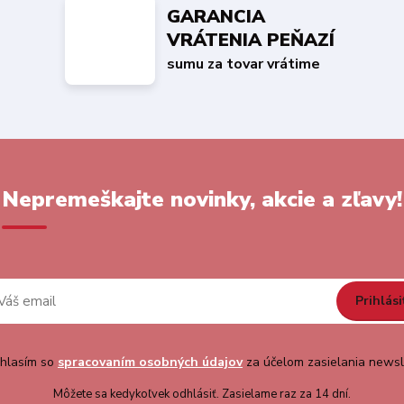
GARANCIA
VRÁTENIA PEŇAZÍ
sumu za tovar vrátime
Nepremeškajte novinky, akcie a zľavy!
Prihlási
hlasím so
spracovaním osobných údajov
za účelom zasielania newsl
Môžete sa kedykoľvek odhlásiť. Zasielame raz za 14 dní.