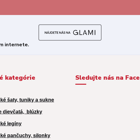
é kategórie
Sledujte nás na Fac
ké šaty, tuniky a sukne
e dievčatá,
blúzky
ké legíny
ké pančuchy, silonky