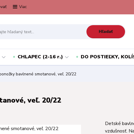
vať
Viac
Hľadať
CHLAPEC (2-16 r.)
DO POSTIEĽKY, KOLÍ
onožky bavlnené smotanové, veľ. 20/22
anové, veľ. 20/22
Detské bavln
vzdušnosť. N