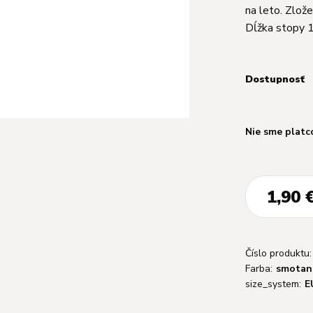
na leto. Zlož
Dĺžka stopy 
Dostupnosť
Nie sme platc
1,90 
Číslo produktu:
Farba:
smotan
size_system:
E