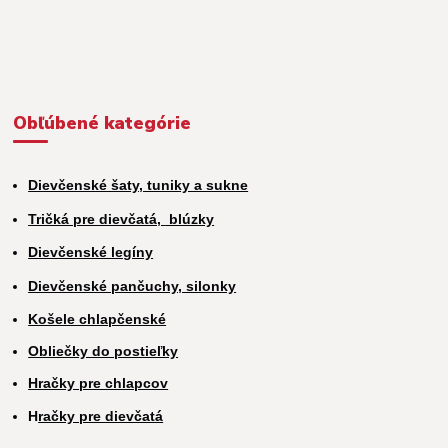
Obľúbené kategórie
Dievčenské šaty, tuniky a sukne
Tričká pre dievčatá,
blúzky
Dievčenské legíny
Dievčenské pančuchy, silonky
Košele chlapčenské
Obliečky do postieľky
Hračky pre chlapcov
H
račky pre dievčatá