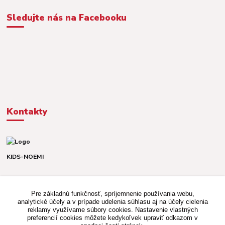
Sledujte nás na Facebooku
Kontakty
KIDS-NOEMI
Dávid alebo Martina
TEL. +421 903 920 831
Pre základnú funkčnosť, spríjemnenie používania webu,
(Po-Pia, 8-16 hod.)
analytické účely a v prípade udelenia súhlasu aj na účely cielenia
reklamy využívame súbory cookies. Nastavenie vlastných
kidsnoemi.shop@gmail.com
preferencií cookies môžete kedykoľvek upraviť odkazom v