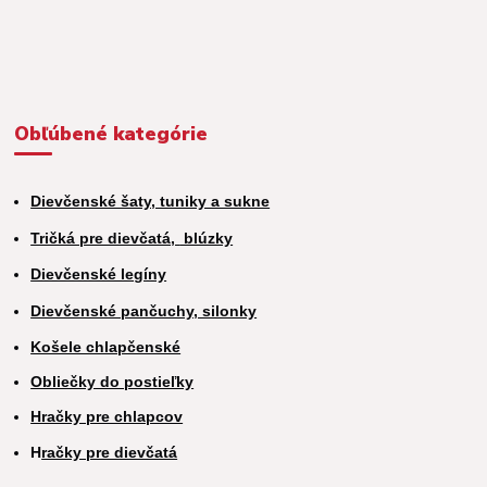
Obľúbené kategórie
Dievčenské šaty, tuniky a sukne
Tričká pre dievčatá,
blúzky
Dievčenské legíny
Dievčenské pančuchy, silonky
Košele chlapčenské
Obliečky do postieľky
Hračky pre chlapcov
H
račky pre dievčatá