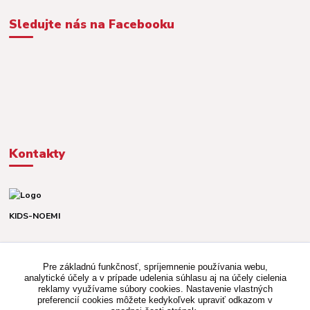
Sledujte nás na Facebooku
Kontakty
KIDS-NOEMI
Dávid alebo Martina
TEL. +421 903 920 831
Pre základnú funkčnosť, spríjemnenie používania webu,
(Po-Pia, 8-16 hod.)
analytické účely a v prípade udelenia súhlasu aj na účely cielenia
reklamy využívame súbory cookies. Nastavenie vlastných
kidsnoemi.shop@gmail.com
preferencií cookies môžete kedykoľvek upraviť odkazom v