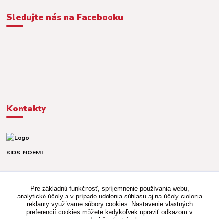
Sledujte nás na Facebooku
Kontakty
KIDS-NOEMI
Dávid alebo Martina
TEL. +421 903 920 831
Pre základnú funkčnosť, spríjemnenie používania webu,
(Po-Pia, 8-16 hod.)
analytické účely a v prípade udelenia súhlasu aj na účely cielenia
reklamy využívame súbory cookies. Nastavenie vlastných
kidsnoemi.shop@gmail.com
preferencií cookies môžete kedykoľvek upraviť odkazom v