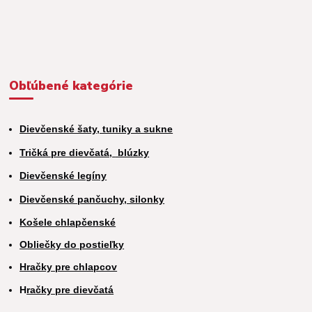
Obľúbené kategórie
Dievčenské šaty, tuniky a sukne
Tričká pre dievčatá,
blúzky
Dievčenské legíny
Dievčenské pančuchy, silonky
Košele chlapčenské
Obliečky do postieľky
Hračky pre chlapcov
H
račky pre dievčatá