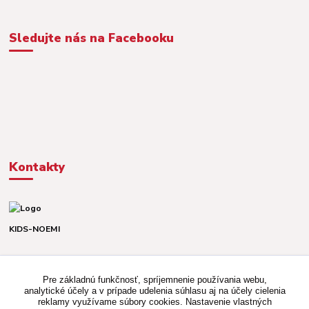
Sledujte nás na Facebooku
Kontakty
KIDS-NOEMI
Dávid alebo Martina
TEL. +421 903 920 831
Pre základnú funkčnosť, spríjemnenie používania webu,
(Po-Pia, 8-16 hod.)
analytické účely a v prípade udelenia súhlasu aj na účely cielenia
reklamy využívame súbory cookies. Nastavenie vlastných