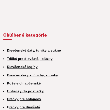
Obľúbené kategórie
Dievčenské šaty, tuniky a sukne
Tričká pre dievčatá,
blúzky
Dievčenské legíny
Dievčenské pančuchy, silonky
Košele chlapčenské
Obliečky do postieľky
Hračky pre chlapcov
H
račky pre dievčatá