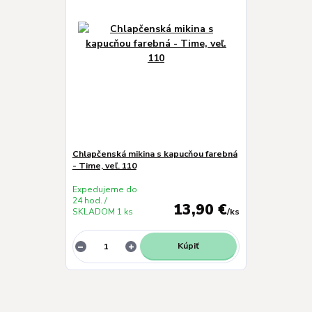
Chlapčenská mikina s kapucňou farebná
- Time, veľ. 110
Expedujeme do
24 hod. /
13,90 €
SKLADOM 1 ks
/
ks
Kúpiť