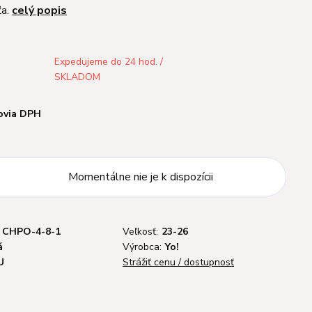
ťa.
celý popis
Expedujeme do 24 hod. /
SKLADOM
ovia DPH
Momentálne nie je k dispozícii
CHPO-4-8-1
Veľkosť:
23-26
á
Výrobca:
Yo!
U
Strážiť cenu / dostupnosť