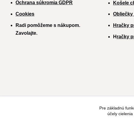
Ochrana súkromia GDPR
Košele c
Cookies
Obliečky
Radi pomôžeme s nákupom.
Hračky p
Zavolajte.
H
račky p
Pre základnú funk
účely cieleni