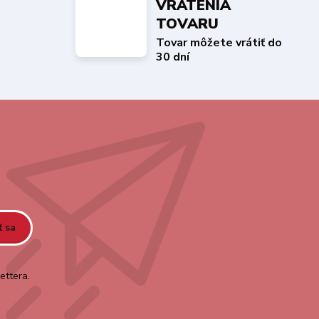
VRÁTENIA
TOVARU
Tovar môžete vrátiť do
30 dní
ť sa
ettera.