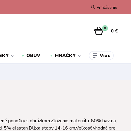
Prihlásenie
0
0 €
Viac
SKY
OBUV
HRAČKY
ené ponožky s obrázkom.Zloženie materiálu: 80% bavlna,
, 5% elastan.Dĺžka stopy 14-16 cm.Veľkosť vhodná pre