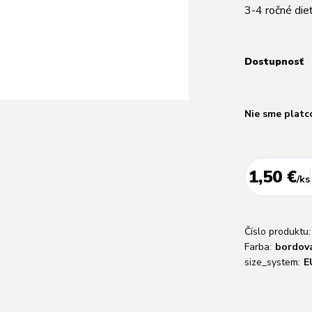
3-4 ročné die
Dostupnosť
Nie sme platc
1,50 €
/
ks
Číslo produktu:
Farba:
bordov
size_system:
E