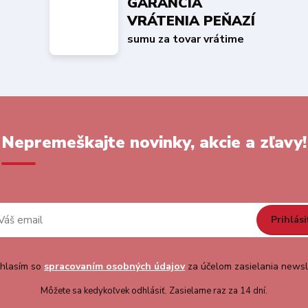
GARANCIA
VRÁTENIA PEŇAZÍ
sumu za tovar vrátime
Nepremeškajte novinky, akcie a zľavy!
Prihlási
hlasím so
spracovaním osobných údajov
za účelom zasielania newsl
Môžete sa kedykoľvek odhlásiť. Zasielame raz za 14 dní.