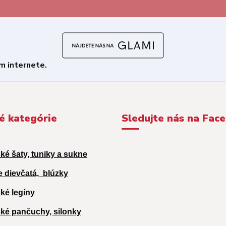
é kategórie
Sledujte nás na Fac
ké šaty, tuniky a sukne
e dievčatá,
blúzky
ké legíny
ké pančuchy, silonky