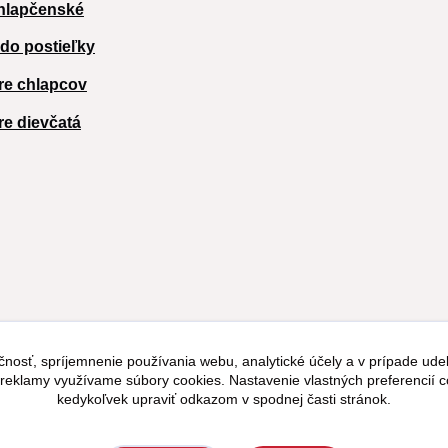
hlapčenské
 do postieľky
re chlapcov
re dievčatá
čnosť, spríjemnenie používania webu, analytické účely a v prípade udel
a reklamy využívame súbory cookies. Nastavenie vlastných preferencií 
kedykoľvek upraviť odkazom v spodnej časti stránok.