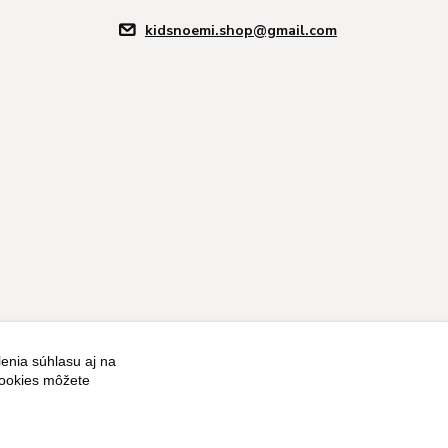
kidsnoemi.shop@gmail.com
enia súhlasu aj na
Vytvorené na
Eshop-rychlo.sk
cookies môžete