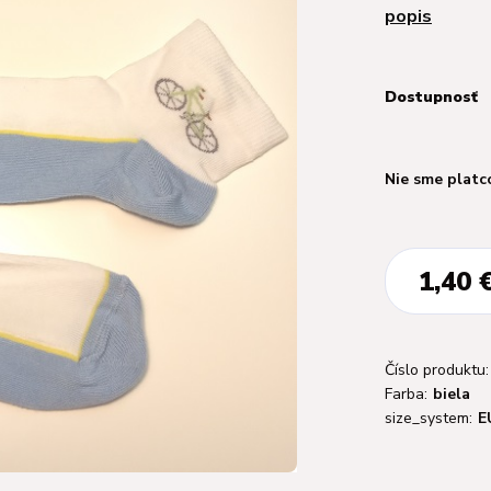
popis
Dostupnosť
Nie sme platc
1,40 
Číslo produktu:
Farba:
biela
size_system:
E