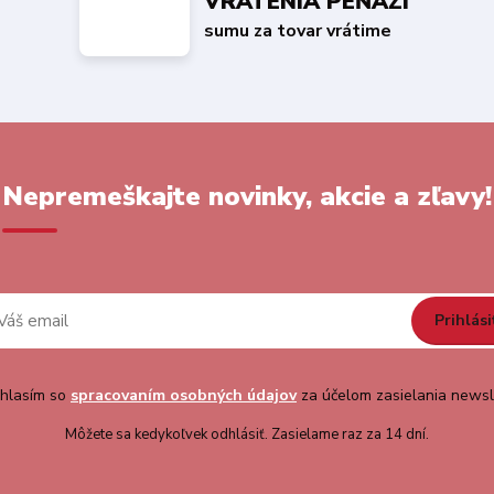
VRÁTENIA PEŇAZÍ
sumu za tovar vrátime
Nepremeškajte novinky, akcie a zľavy!
Prihlási
hlasím so
spracovaním osobných údajov
za účelom zasielania newsl
Môžete sa kedykoľvek odhlásiť. Zasielame raz za 14 dní.