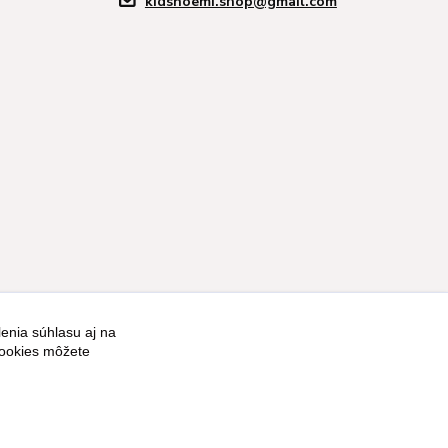
kidsnoemi.shop@gmail.com
enia súhlasu aj na
Vytvorené na
Eshop-rychlo.sk
cookies môžete