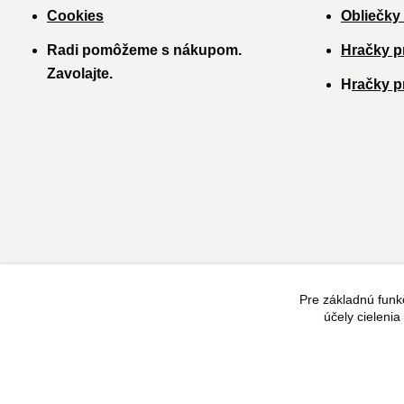
Cookies
Obliečky
Radi pomôžeme s nákupom.
Hračky p
Zavolajte.
H
račky p
Pre základnú funk
účely cieleni