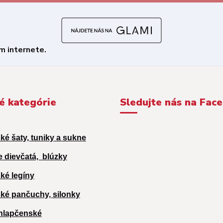
é kategórie
Sledujte nás na Fac
ké šaty, tuniky a sukne
e dievčatá,
blúzky
ké legíny
ké pančuchy, silonky
hlapčenské