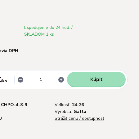
Expedujeme do 24 hod. /
SKLADOM 1 ks
ovia DPH
€
Kúpiť
/
ks
CHPO-4-8-9
Veľkosť:
24-26
Výrobca:
Gatta
U
Strážiť cenu / dostupnosť