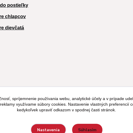
 do postieľky
re chlapcov
re dievčatá
čnosť, spríjemnenie používania webu, analytické účely a v prípade udel
a reklamy využívame súbory cookies. Nastavenie vlastných preferencií 
kedykoľvek upraviť odkazom v spodnej časti stránok.
Súhlasím
Nastavenia