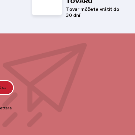
TOVARU
Tovar môžete vrátiť do
30 dní
ť sa
ettera.