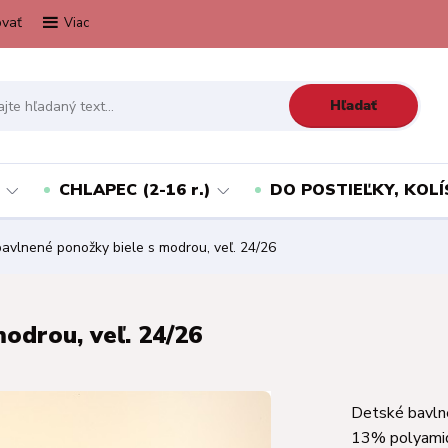
vať
Viac
Hľadať
CHLAPEC (2-16 r.)
DO POSTIEĽKY, KOLÍ
avlnené ponožky biele s modrou, veľ. 24/26
odrou, veľ. 24/26
Detské bavln
13% polyamid,