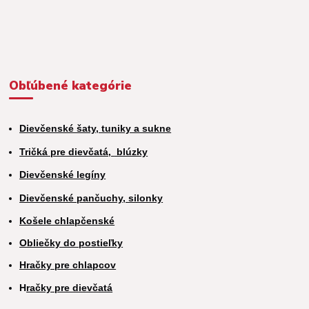
Obľúbené kategórie
Dievčenské šaty, tuniky a sukne
Tričká pre dievčatá,
blúzky
Dievčenské legíny
Dievčenské pančuchy, silonky
Košele chlapčenské
Obliečky do postieľky
Hračky pre chlapcov
H
račky pre dievčatá