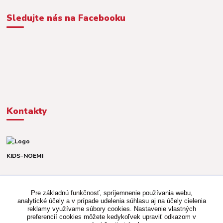
Sledujte nás na Facebooku
Kontakty
KIDS-NOEMI
Dávid alebo Martina
TEL. +421 903 920 831
Pre základnú funkčnosť, spríjemnenie používania webu,
(Po-Pia, 8-16 hod.)
analytické účely a v prípade udelenia súhlasu aj na účely cielenia
reklamy využívame súbory cookies. Nastavenie vlastných
kidsnoemi.shop@gmail.com
preferencií cookies môžete kedykoľvek upraviť odkazom v