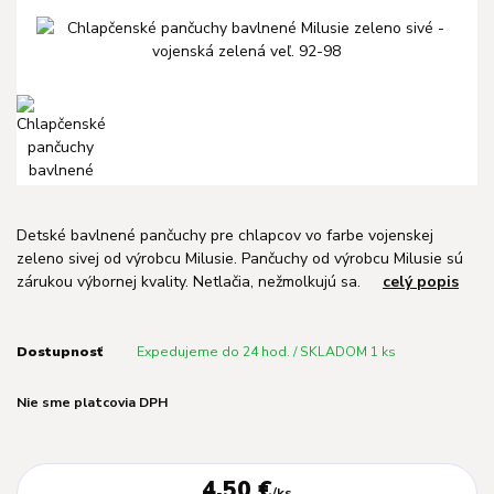
Detské bavlnené pančuchy pre chlapcov vo farbe vojenskej
zeleno sivej od výrobcu Milusie. Pančuchy od výrobcu Milusie sú
zárukou výbornej kvality. Netlačia, nežmolkujú sa.
celý popis
Dostupnosť
Expedujeme do 24 hod. / SKLADOM 1 ks
Nie sme platcovia DPH
4,50 €
/
ks