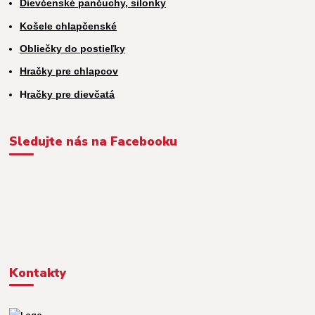
Dievčenské pančuchy, silonky
Košele chlapčenské
Obliečky do postieľky
Hračky pre chlapcov
H
račky pre dievčatá
Sledujte nás na Facebooku
Kontakty