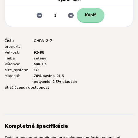
Kúpiť
Číslo
CHPA-2-7
produktu:
Veľkosť:
92-98
Farba:
zelená
Výrobca:
Milusie
size_system:
EU
Materiál:
76% bavlna, 21,5
polyamid, 2,5% elastan
Strážiť cenu / dostupnosť
Kompletné špecifikácie
Detské bavlnené pančuchy pre chlapcov vo farbe vojenskej