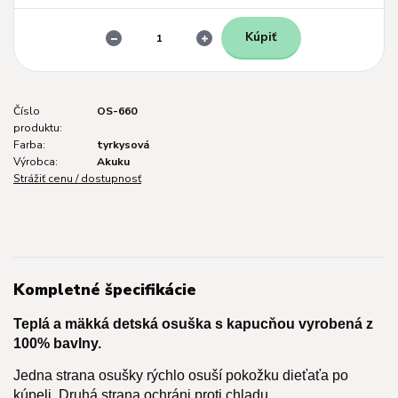
Kúpiť
Číslo
OS-660
produktu:
Farba:
tyrkysová
Výrobca:
Akuku
Strážiť cenu / dostupnosť
Kompletné špecifikácie
Teplá a mäkká detská osuška s kapucňou vyrobená z
100% bavlny.
Jedna strana osušky rýchlo osuší pokožku dieťaťa po
kúpeli. Druhá strana ochráni proti chladu
.