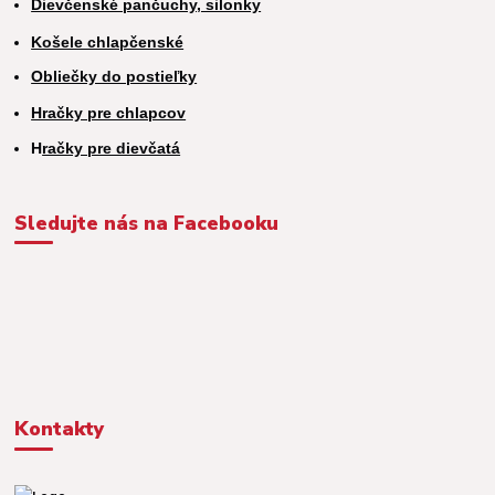
Dievčenské pančuchy, silonky
Košele chlapčenské
Obliečky do postieľky
Hračky pre chlapcov
H
račky pre dievčatá
Sledujte nás na Facebooku
Kontakty