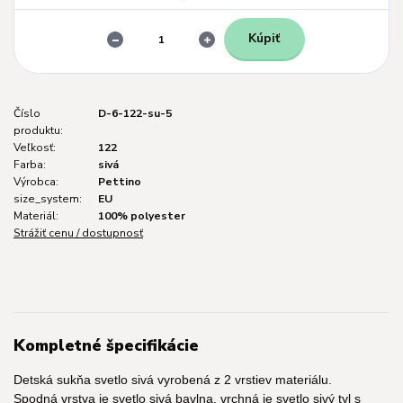
Kúpiť
Číslo
D-6-122-su-5
produktu:
Veľkosť:
122
Farba:
sivá
Výrobca:
Pettino
size_system:
EU
Materiál:
100% polyester
Strážiť cenu / dostupnosť
Kompletné špecifikácie
Detská sukňa svetlo sivá vyrobená z 2 vrstiev materiálu.
Spodná vrstva je svetlo sivá bavlna, vrchná je svetlo sivý tyl s