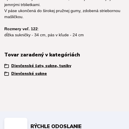
jemnými trblietkami.
V páse ukončená do širokej pružnej gumy, zdobená striebornou
mašličkou.
Rozmery veľ. 122
:
dĺžka sukničky - 34 cm, pás v kľude - 24 cm
Tovar zaradený v kategóriách
Dievčenské šaty, sukne, tuniky
Dievčenské sukne
RÝCHLE ODOSLANIE