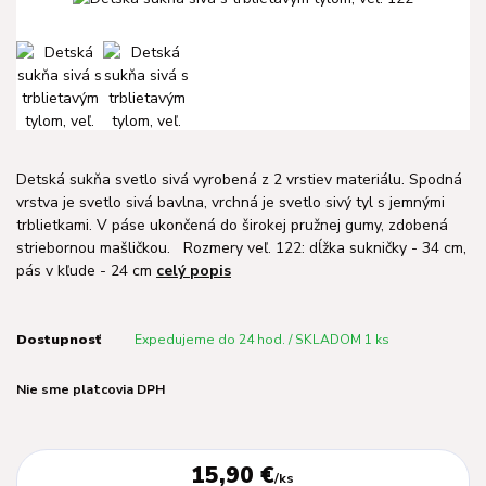
Detská sukňa svetlo sivá vyrobená z 2 vrstiev materiálu. Spodná
vrstva je svetlo sivá bavlna, vrchná je svetlo sivý tyl s jemnými
trblietkami. V páse ukončená do širokej pružnej gumy, zdobená
striebornou mašličkou. Rozmery veľ. 122: dĺžka sukničky - 34 cm,
pás v kľude - 24 cm
celý popis
Dostupnosť
Expedujeme do 24 hod. / SKLADOM 1 ks
Nie sme platcovia DPH
15,90 €
/
ks