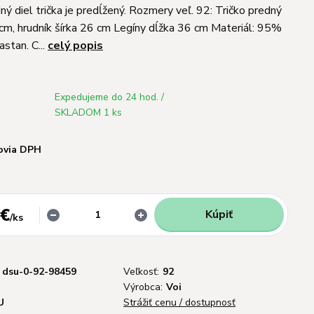
ný diel trička je predĺžený. Rozmery veľ. 92: Tričko predný
 cm, hrudník šírka 26 cm Legíny dĺžka 36 cm Materiál: 95%
stan. C...
celý popis
Expedujeme do 24 hod. /
SKLADOM 1 ks
ovia DPH
 €
Kúpiť
/
ks
dsu-0-92-98459
Veľkosť:
92
Výrobca:
Voi
U
Strážiť cenu / dostupnosť