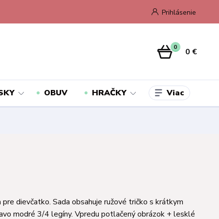
Prihlásenie
0
0 €
Viac
SKY
OBUV
HRAČKY
 pre dievčatko. Sada obsahuje ružové tričko s krátkym
vo modré 3/4 legíny. Vpredu potlačený obrázok + lesklé