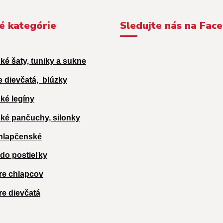
é kategórie
Sledujte nás na Fac
ké šaty, tuniky a sukne
e dievčatá,
blúzky
ké legíny
ké pančuchy, silonky
hlapčenské
 do postieľky
re chlapcov
re dievčatá