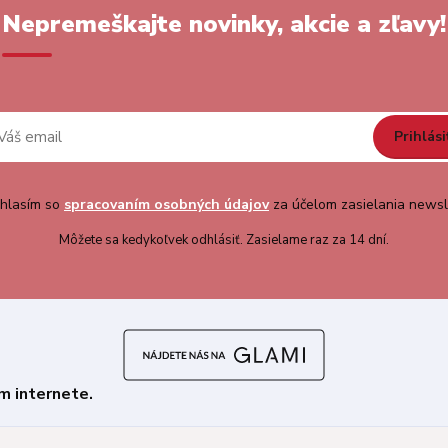
Nepremeškajte novinky, akcie a zľavy!
Prihlási
hlasím so
spracovaním osobných údajov
za účelom zasielania newsl
Môžete sa kedykoľvek odhlásiť. Zasielame raz za 14 dní.