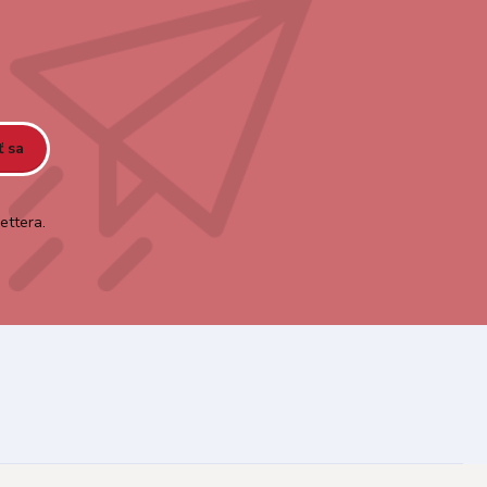
ť sa
ettera.