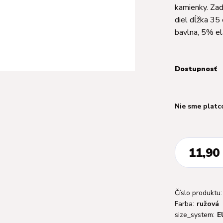
kamienky. Zad
diel dĺžka 35
bavlna, 5% ela
Dostupnosť
Nie sme platc
11,90
Číslo produktu:
Farba:
ružová
size_system:
E