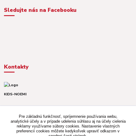
Sledujte nás na Facebooku
Kontakty
KIDS-NOEMI
Dávid alebo Martina
TEL. +421 903 920 831
Pre základnú funkčnosť, spríjemnenie používania webu,
(Po-Pia, 8-16 hod.)
analytické účely a v prípade udelenia súhlasu aj na účely cielenia
reklamy využívame súbory cookies. Nastavenie vlastných
kidsnoemi.shop@gmail.com
preferencií cookies môžete kedykoľvek upraviť odkazom v
spodnej časti stránok.