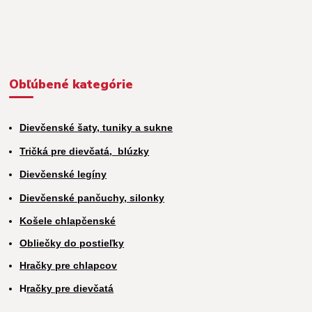
Obľúbené kategórie
Dievčenské šaty, tuniky a sukne
Tričká pre dievčatá,
blúzky
Dievčenské legíny
Dievčenské pančuchy, silonky
Košele chlapčenské
Obliečky do postieľky
Hračky pre chlapcov
H
račky pre dievčatá