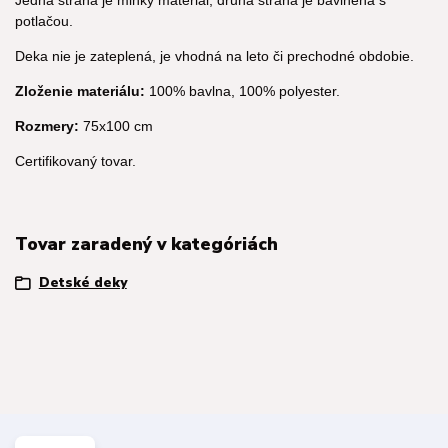
Jedna strana je minky materiál, druhá strana je bavlnená s
potlačou.
Deka nie je zateplená, je vhodná na leto či prechodné obdobie.
Zloženie materiálu:
100% bavlna, 100% polyester.
Rozmery:
75x100 cm
Certifikovaný tovar.
Tovar zaradený v kategóriách
Detské deky