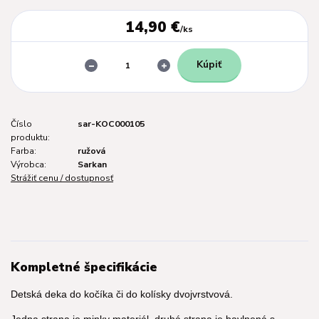
14,90 €
/
ks
Kúpiť
Číslo
sar-KOC000105
produktu:
Farba:
ružová
Výrobca:
Sarkan
Strážiť cenu / dostupnosť
Kompletné špecifikácie
Detská deka do kočíka či do kolísky dvojvrstvová.