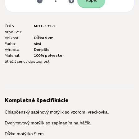
Kúpiť
Číslo
MOT-132-2
produktu:
Veľkosť:
Dĺžka 9 cm
Farba:
sivá
Výrobca:
Donpillo
Materiál:
100% polyester
Strážiť cenu / dostupnosť
Kompletné špecifikácie
Chlapčenský saténový motýlik so vzorom, vreckovka.
Dvojvrstvový motýlik so zapínaním na háčik.
Dĺžka motýlika 9 cm.