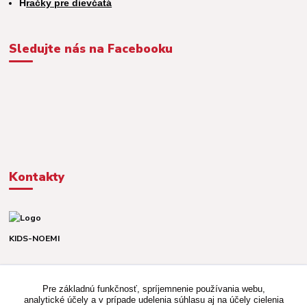
H
račky pre dievčatá
Sledujte nás na Facebooku
Kontakty
KIDS-NOEMI
Dávid alebo Martina
TEL. +421 903 920 831
Pre základnú funkčnosť, spríjemnenie používania webu,
(Po-Pia, 8-16 hod.)
analytické účely a v prípade udelenia súhlasu aj na účely cielenia