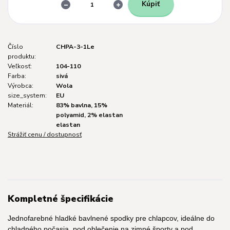
Kúpiť
Číslo
CHPA-3-1Le
produktu:
Veľkosť:
104-110
Farba:
sivá
Výrobca:
Wola
size_system:
EU
Materiál:
83% bavlna, 15%
polyamid, 2% elastan
elastan
Strážiť cenu / dostupnosť
Kompletné špecifikácie
Jednofarebné hladké bavlnené spodky pre chlapcov, ideálne do
chladného počasia, pod oblečenie na zimné športy a pod.