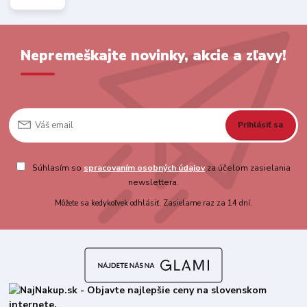
Nepremeškajte novinky, akcie a zľavy!
Prihlásiť sa
Súhlasím so
spracovaním osobných údajov
za účelom zasielania
newslettera.
Môžete sa kedykoľvek odhlásiť. Zasielame raz za 14 dní.