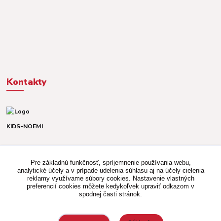
Kontakty
KIDS-NOEMI
Dávid alebo Martina
TEL. +421 903 920 831
Pre základnú funkčnosť, spríjemnenie používania webu,
(Po-Pia, 8-16 hod.)
analytické účely a v prípade udelenia súhlasu aj na účely cielenia
reklamy využívame súbory cookies. Nastavenie vlastných
kidsnoemi.shop@gmail.com
preferencií cookies môžete kedykoľvek upraviť odkazom v
spodnej časti stránok.