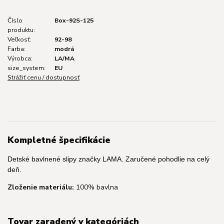
Číslo
Box-92S-125
produktu:
Veľkosť:
92-98
Farba:
modrá
Výrobca:
LA/MA
size_system:
EU
Strážiť cenu / dostupnosť
Kompletné špecifikácie
Detské bavlnené slipy značky LAMA. Zaručené pohodlie na celý
deň.
Zloženie materiálu:
100% bavlna
Tovar zaradený v kategóriách