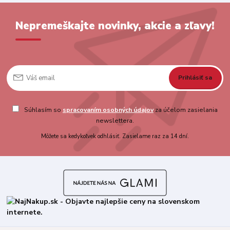
Nepremeškajte novinky, akcie a zľavy!
Prihlásiť sa
Súhlasím so
spracovaním osobných údajov
za účelom zasielania
newslettera.
Môžete sa kedykoľvek odhlásiť. Zasielame raz za 14 dní.