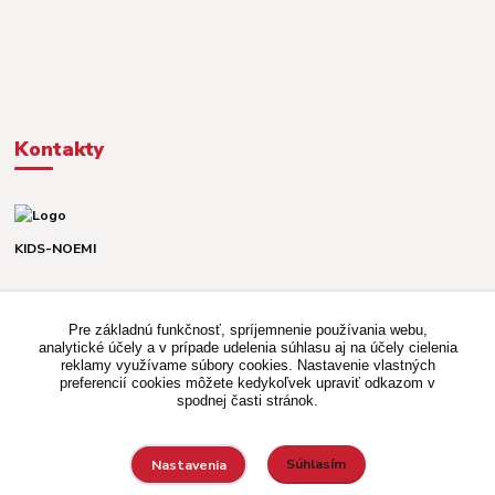
Kontakty
KIDS-NOEMI
Dávid alebo Martina
TEL. +421 903 920 831
Pre základnú funkčnosť, spríjemnenie používania webu,
(Po-Pia, 8-16 hod.)
analytické účely a v prípade udelenia súhlasu aj na účely cielenia
reklamy využívame súbory cookies. Nastavenie vlastných
kidsnoemi.shop@gmail.com
preferencií cookies môžete kedykoľvek upraviť odkazom v
spodnej časti stránok.
Súhlasím
Nastavenia