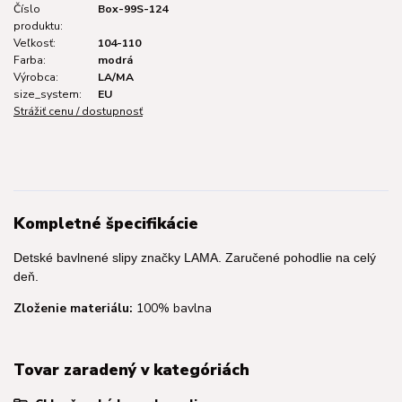
Číslo
Box-99S-124
produktu:
Veľkosť:
104-110
Farba:
modrá
Výrobca:
LA/MA
size_system:
EU
Strážiť cenu / dostupnosť
Kompletné špecifikácie
Detské bavlnené slipy značky LAMA. Zaručené pohodlie na celý
deň.
Zloženie materiálu:
100% bavlna
Tovar zaradený v kategóriách